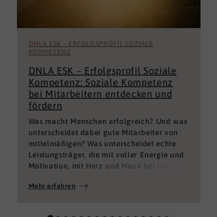
DNLA ESK – ERFOLGSPROFIL SOZIALE
KOMPETENZ
DNLA ESK – Erfolgsprofil Soziale
Kompetenz: Soziale Kompetenz
bei Mitarbeitern entdecken und
fördern
Was macht Menschen erfolgreich? Und was
unterscheidet dabei gute Mitarbeiter von
mittelmäßigen? Was unterscheidet echte
Leistungsträger, die mit voller Energie und
Motivation, mit Herz und Hand bei der
Sache sind von denen, die einfach nur Ihren
Mehr erfahren
„Job“ machen und von denen, die – aus
verschiedenen Gründen – aktuell keine
gute Leistung bringen können oder wollen?