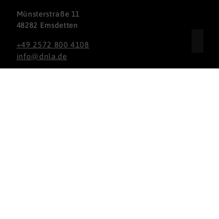
Münsterstraße 11
48282 Emsdetten
+49 2572 800 4108
info@dnla.de
Nach oben
Partnerbereich
Teilnahmebereich