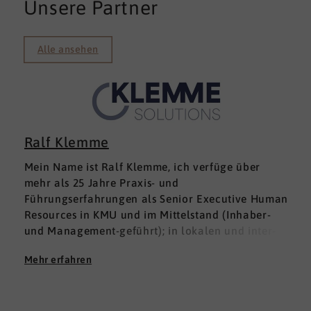
Unsere Partner
Alle ansehen
Ralf Klemme
Mein Name ist Ralf Klemme, ich verfüge über
mehr als 25 Jahre Praxis- und
Führungserfahrungen als Senior Executive Human
Resources in KMU und im Mittelstand (Inhaber-
und Management-geführt); in lokalen und inter­
nationalen HR-Management-Positionen. Meine
Mehr erfahren
Erfahrungen fußen auf der Grundlage einer
Ausbildung zum Groß -und Aushandelskaufmann
und das anschließende Studium der
Wirtschaftswissenschaften mit den Schwerpunkten