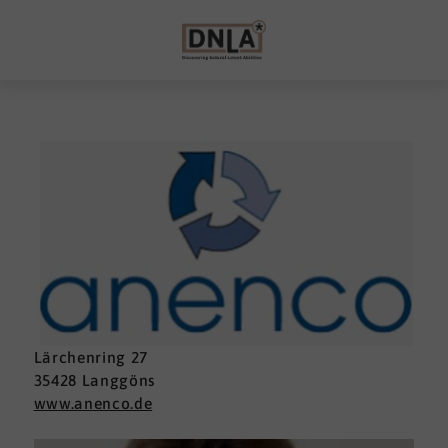
Lärchenring 27
35428 Langgöns
www.anenco.de