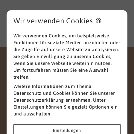
HR Management und Marketing zum Diplom-
Betriebswirt (FH), parallel habe ich mich mit dem
Wir verwenden Cookies 🍪
Studium der Betriebspsychologie befasst.
Menschen stehen seit jeher im Zentrum meines
beruflichen Handelns und Schaffens. Meine
Wir verwenden Cookies, um beispielsweise
Stärken sind eine
gute
Funktionen für soziale Medien anzubieten oder
Kommunikationsfähigkeit
verbunden mit einer
die Zugriffe auf unsere Website zu analysieren.
hohen Durchsetzungsstärke und Innovationskraft,
Sie geben Einwilligung zu unseren Cookies,
gepaart mit dem im HR-Bereich notwendigen
wenn Sie unsere Webseite weiterhin nutzen.
KONTAKT
Fingerspitzengefühl und entsprechenden
Um fortzufahren müssen Sie eine Auswahl
empathischen Fähigkeiten. Dabei verstehe ich
treffen.
Gemeinsam zum
mich als umsetzungs­orientierten Manager
Weitere Informationen zum Thema
erfolgreichen Projekt
mit
Hands-on-Mentalität
. Ich bin ein interkulturell
Datenschutz und Cookies können Sie unserer
erfahrener Team Player mit Leiden­schaft für
Datenschutzerklärung
entnehmen. Unter
Wir freuen uns auf Ihre Nachricht
Menschen und Teamentwicklung; sowie hohen
Einstellungen können Sie gezielt Optionen ein
ethischen Standards. Und damit Ansprechpartner
und ausschalten.
Anliegen
für das Top und Middle Management. Im privaten
Leben sind meine Frau Kathrin und ich seit 30
Jahren verheiratet und wir haben zusammen drei
Einstellungen