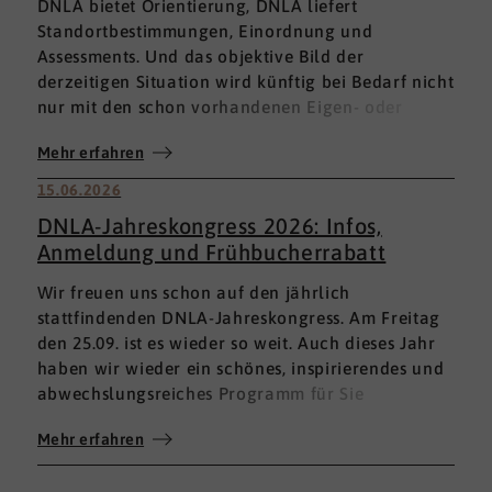
DNLA bietet Orientierung, DNLA liefert
Standortbestimmungen, Einordnung und
Assessments. Und das objektive Bild der
derzeitigen Situation wird künftig bei Bedarf nicht
nur mit den schon vorhandenen Eigen- oder
Fremdbewertungen ergänzt, sondern mit einem
Mehr erfahren
umfassenden 360°-Feedback.
15.06.2026
DNLA-Jahreskongress 2026: Infos,
Anmeldung und Frühbucherrabatt
Wir freuen uns schon auf den jährlich
stattfindenden DNLA-Jahreskongress. Am Freitag
den 25.09. ist es wieder so weit. Auch dieses Jahr
haben wir wieder ein schönes, inspirierendes und
abwechslungsreiches Programm für Sie
zusammengestellt. Seien Sie gespannt! Hier schon
Mehr erfahren
einmal die wichtigsten Infos vorab: