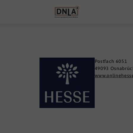
Postfach 6051
49093 Osnabrüc
www.onlinehess