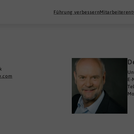
Führung verbessern
Mitarbeiteren
D
k
Un
e.com
E-
Te
Mo