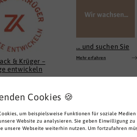
... und suchen Sie
Mehr erfahren
ack & Krüger –
ge entwickeln
acht gute Pflege aus? Für
t es nicht allein die
enden Cookies 🍪
keit, Pflegehandlungen
m Lehrbuch anzuwenden.
rfahren
 auch nicht das
ookies, um beispielsweise Funktionen für soziale Medien
ssen allein. Für uns liegt
 unsere Website zu analysieren. Sie geben Einwilligung zu
hlüssel im
ie unsere Webseite weiterhin nutzen. Um fortzufahren müs
menspiel zwischen