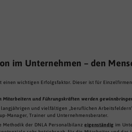
ition im Unternehmen – den Men
inen wichtigen Erfolgsfaktor. Dieser ist für Einzelfirme
n Mitarbeitern und Führungskräften werden gewinnbringen
 langjährigen und vielfältigen „beruflichen Arbeitsfeldern
-up-Manager, Trainer und Unternehmensberater.
ie Methodik der DNLA Personalbilanz
eigenständig
im Unt
spotenziale sehr betriebsnah, für die Mitarbeiter und d