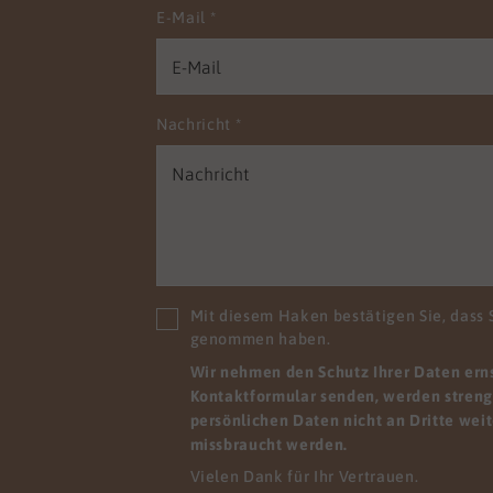
n. Damit Ihre Einrichtung
E-Mail
*
alitätsprüfungen punktet
ie entspannt den
sforderungen der Zukunft
gensehen. Wir wissen,
Nachricht
*
hre Mitarbeitenden mit
schiedlichen
ssetzungen zu uns
n. Wir möchten sie nicht
en, sondern holen sie ab,
e stehen und geben ihnen
glichkeit, sich
Mit diesem Haken bestätigen Sie, dass 
rzuentwickeln. Zum
genommen haben.
el, indem sie viele Dinge
Wir nehmen den Schutz Ihrer Daten ernst
iner anderen Perspektive
Kontaktformular senden, werden streng 
hen. Wir finden Lösungen,
persönlichen Daten nicht an Dritte wei
re Mitarbeitenden sofort
missbraucht werden.
em pflegerischen Alltag
Vielen Dank für Ihr Vertrauen.
den können.