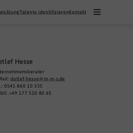
twicklung
Talente identifizieren
Kontakt
etlef Hesse
ternehmensberater
Mail:
detlef-hesse@m-m-s.de
l.: 0541 860 10 335
bil: +49 177 510 80 65