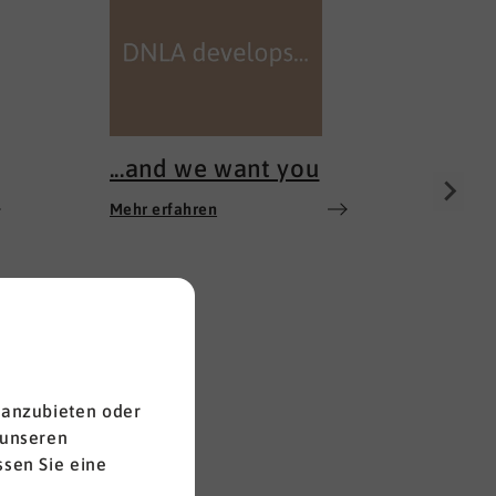
100 
Mehr e
...and we want you
Mehr erfahren
 anzubieten oder
 unseren
sen Sie eine