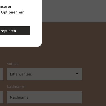
nserer
 Optionen ein
kzeptieren
Anrede
Nachname
*