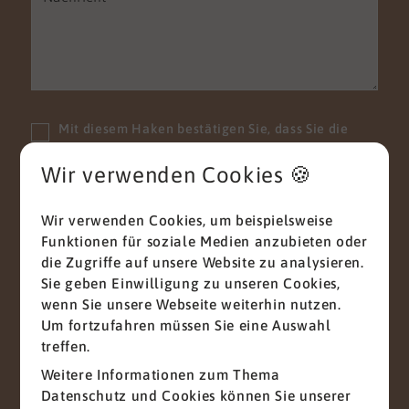
Mit diesem Haken bestätigen Sie, dass Sie die
Datenschutzerklärung
zur Kenntnis genommen
haben.
Wir verwenden Cookies 🍪
Wir nehmen den Schutz Ihrer Daten ernst. Alle
Informationen, die Sie über dieses
Wir verwenden Cookies, um beispielsweise
Kontaktformular senden, werden streng
Funktionen für soziale Medien anzubieten oder
vertraulich behandelt. Wir garantieren, dass Ihre
die Zugriffe auf unsere Website zu analysieren.
persönlichen Daten nicht an Dritte
Sie geben Einwilligung zu unseren Cookies,
weitergegeben, verkauft oder anderweitig
wenn Sie unsere Webseite weiterhin nutzen.
missbraucht werden.
Um fortzufahren müssen Sie eine Auswahl
Vielen Dank für Ihr Vertrauen.
treffen.
Weitere Informationen zum Thema
Senden
Datenschutz und Cookies können Sie unserer