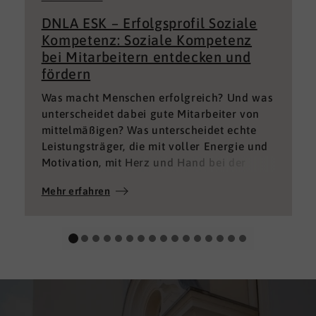
DNLA ESK – Erfolgsprofil Soziale
Kompetenz: Soziale Kompetenz
bei Mitarbeitern entdecken und
fördern
Was macht Menschen erfolgreich? Und was
unterscheidet dabei gute Mitarbeiter von
mittelmäßigen? Was unterscheidet echte
Leistungsträger, die mit voller Energie und
Motivation, mit Herz und Hand bei der
Sache sind von denen, die einfach nur Ihren
Mehr erfahren
„Job“ machen und von denen, die – aus
verschiedenen Gründen – aktuell keine
gute Leistung bringen können oder wollen?