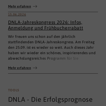
Fremdbewertungen ergänzt, sondern mit einem
Mehr erfahren
umfassenden 360°-Feedback.
15.06.2026
DNLA-Jahreskongress 2026: Infos,
Anmeldung und Frühbucherrabatt
Wir freuen uns schon auf den jährlich
stattfindenden DNLA-Jahreskongress. Am Freitag
den 25.09. ist es wieder so weit. Auch dieses Jahr
haben wir wieder ein schönes, inspirierendes und
abwechslungsreiches Programm für Sie
zusammengestellt. Seien Sie gespannt! Hier schon
Mehr erfahren
einmal die wichtigsten Infos vorab:
TOOLS
DNLA - Die Erfolgsprognose