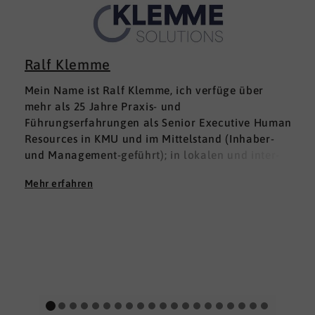
Ralf Klemme
Mein Name ist Ralf Klemme, ich verfüge über
mehr als 25 Jahre Praxis- und
Führungserfahrungen als Senior Executive Human
Resources in KMU und im Mittelstand (Inhaber-
und Management-geführt); in lokalen und inter­
nationalen HR-Management-Positionen. Meine
Mehr erfahren
Erfahrungen fußen auf der Grundlage einer
Ausbildung zum Groß -und Aushandelskaufmann
und das anschließende Studium der
Wirtschaftswissenschaften mit den Schwerpunkten
HR Management und Marketing zum Diplom-
Betriebswirt (FH), parallel habe ich mich mit dem
Studium der Betriebspsychologie befasst.
Menschen stehen seit jeher im Zentrum meines