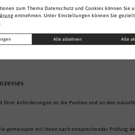
ährigen Erfahrungen in leitenden HR-Positionen und Chan
tionen zum Thema Datenschutz und Cookies können Sie u
lärung
entnehmen. Unter Einstellungen können Sie gezielt
.
lungen
Alle ablehnen
Alle a
istungen
rozesses
 Ihrer Anforderungen an die Position und an den zukünfti
ofile gemeinsam mit Ihnen nach entsprechender Prüfung d