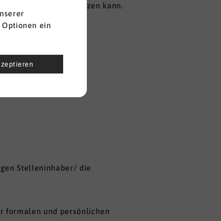
ge-Prozessen unterstützen kann.
nserer
 Optionen ein
kzeptieren
gen Stelleninhaber/ die
er formalen und persönlichen