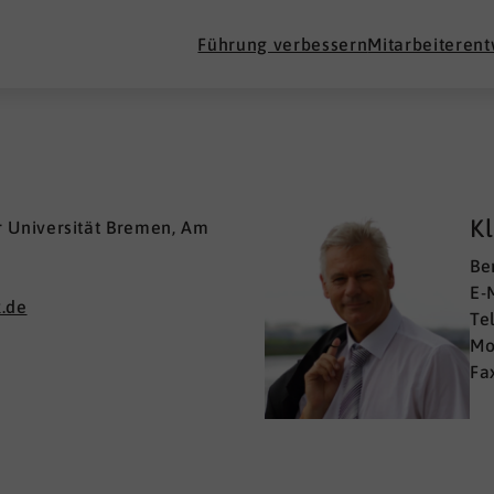
Führung verbessern
Mitarbeiteren
Kl
 Universität Bremen, Am
Be
E-
.de
Te
Mo
Fa