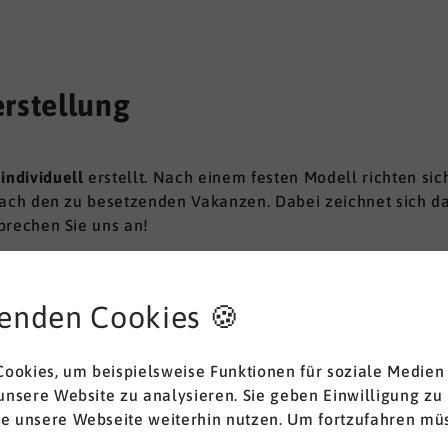
erstellung
n
individuell
erstellt. Nach einem festen Modell richten si
ach den zu besetzenden Vakanzen. Dabei zeichnet sich d
prechen Sie uns an!
enden Cookies 🍪
stungen
ookies, um beispielsweise Funktionen für soziale Medien
 unsere Website zu analysieren. Sie geben Einwilligung zu
ie unsere Webseite weiterhin nutzen. Um fortzufahren müs
eratung in personalrelevanten Fragestellung ist vielfälti