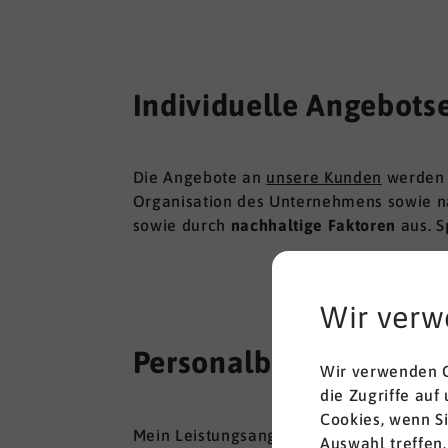
Individuelle Angebots
Die Angebote an
unsere Kunden
werde
Organisation des Unternehmens sowie n
sowie durch
nachhaltige Faktoren
aus. S
Wir verw
Personalberatung Lei
Wir verwenden C
die Zugriffe auf
Cookies, wenn S
Mein Leistungsangebot für den Bereich B
Auswahl treffen.