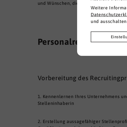
und Wünschen, die ich mit meinen langj
Weitere Informa
Datenschutzerk
und ausschalten
Einstel
Personalrecruiting Le
Vorbereitung des Recruitingp
1. Kennenlernen Ihres Unternehmens und
Stelleninhaberin
2. Erstellung aussagefähiger Stellenpr