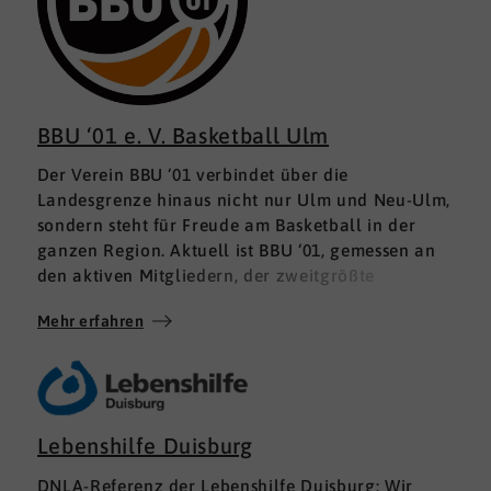
BBU ‘01 e. V. Basketball Ulm
Der Verein BBU ‘01 verbindet über die
Landesgrenze hinaus nicht nur Ulm und Neu-Ulm,
sondern steht für Freude am Basketball in der
ganzen Region. Aktuell ist BBU ‘01, gemessen an
den aktiven Mitgliedern, der zweitgrößte
Basketballverein in Deutschland. Langfristig
Mehr erfahren
verfolgt der Verein das Ziel, über 1000 aktive
Basketballer und insgesamt mehr als 6000
Mitglieder für unseren Verein zu begeistern.
Getreu unserem Motto „WE ARE ONE“ liegt uns
neben unseren Profis von ratiopharm ulm vor
Lebenshilfe Duisburg
allem auch unsere Jugendarbeit sehr am Herzen.
Auf die Förderung von Nachwuchsspielern wird
DNLA-Referenz der
Lebenshilfe Duisburg
: Wir