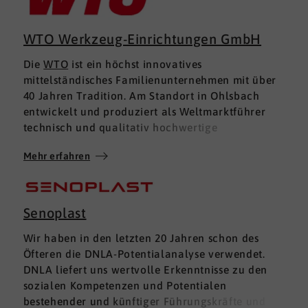
WTO Werkzeug-Einrichtungen GmbH
Die
WTO
ist ein höchst innovatives
mittelständisches Familienunternehmen mit über
40 Jahren Tradition. Am Standort in Ohlsbach
entwickelt und produziert als Weltmarktführer
technisch und qualitativ hochwertige
Präzisionswerkzeughalter und Werkzeugsysteme
Mehr erfahren
für­ Drehzentren, Langdrehautomaten,
Mehrspindel-Drehzentren und Ultra-High-Speed-
Werkzeugspindeln. Derzeit arbeiten
ca. 285 Mitarbeiterinnen, Mitarbeiter und
Senoplast
Auszubildende bei der WTO. Das Unternehmen
Wir haben in den letzten 20 Jahren schon des
setzt seit vielen Jahren DNLA ein. Wir haben
Öfteren die DNLA-Potentialanalyse verwendet.
Alexander Allgaier, den
Personalleiter
interviewt.
DNLA liefert uns wertvolle Erkenntnisse zu den
Herr Allgaier, seit wann setzt die WTO die DNLA-
sozialen Kompetenzen und Potentialen
Verfahren ein, welche Verfahren werden genutzt
bestehender und künftiger Führungskräfte und
und in welchen Bereichen werden sie eingesetzt?