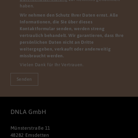
haben.
Wir nehmen den Schutz Ihrer Daten ernst. Alle
Informationen, die Sie über dieses
Kontaktformular senden, werden streng
vertraulich behandelt. Wir garantieren, dass Ihre
persönlichen Daten nicht an Dritte
weitergegeben, verkauft oder anderweitig
missbraucht werden.
Vielen Dank für Ihr Vertrauen.
Senden
DNLA GmbH
Münsterstraße 11
48282 Emsdetten