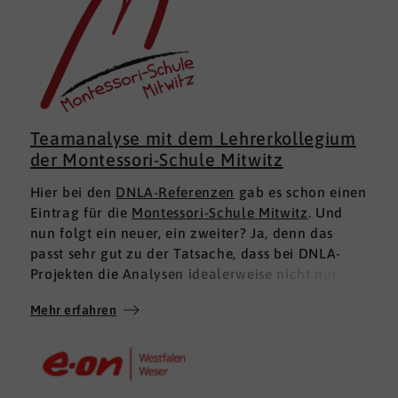
Teamanalyse mit dem Lehrerkollegium
der Montessori-Schule Mitwitz
Hier bei den
DNLA-Referenzen
gab es schon einen
Eintrag für die
Montessori-Schule Mitwitz
. Und
nun folgt ein neuer, ein zweiter? Ja, denn das
passt sehr gut zu der Tatsache, dass bei DNLA-
Projekten die Analysen idealerweise nicht nur
einmal zum Zug kommen, sondern mindestens ein
Mehr erfahren
zweites Mal angewendet werden, um eine
Entwicklung sichtbar zu machen. Langfristige
Begleitung und nachhaltiger Potenzialaufbau
statt Schnellschüssen und kurzfristiger Impulse,
die später wieder in der täglichen Arbeitsroutine