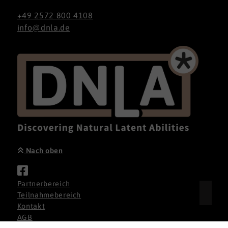
+49 2572 800 4108
info@dnla.de
Nach oben
Partnerbereich
Teilnahmebereich
Kontakt
AGB