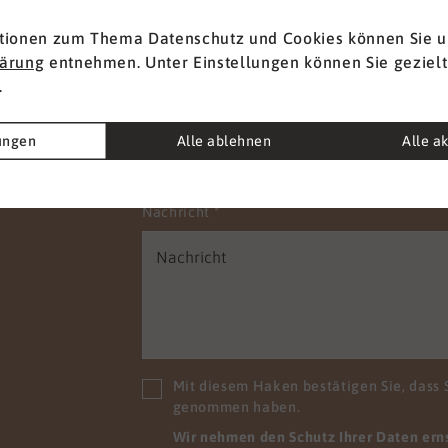
t
Vorname
*
tionen zum Thema Datenschutz und Cookies können Sie u
lärung
entnehmen. Unter Einstellungen können Sie gezielt
.
E-Mail
*
lungen
Alle ablehnen
Alle a
Nachricht
*
Mit diesem Haken bestätigen Sie, dass 
genommen haben.
Wir nehmen den Schutz Ihrer Daten ernst