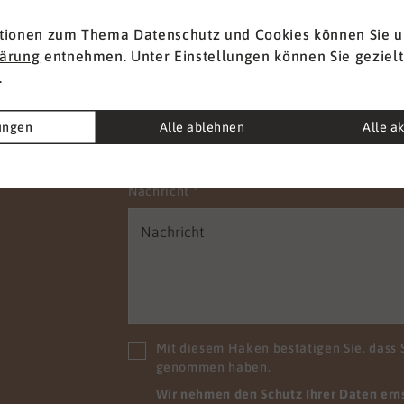
t
Vorname
*
tionen zum Thema Datenschutz und Cookies können Sie u
lärung
entnehmen. Unter Einstellungen können Sie gezielt
.
E-Mail
*
lungen
Alle ablehnen
Alle a
Nachricht
*
Mit diesem Haken bestätigen Sie, dass 
genommen haben.
Wir nehmen den Schutz Ihrer Daten ernst