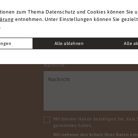
t
Vorname
*
tionen zum Thema Datenschutz und Cookies können Sie u
lärung
entnehmen. Unter Einstellungen können Sie gezielt
.
E-Mail
*
lungen
Alle ablehnen
Alle a
Nachricht
*
Mit diesem Haken bestätigen Sie, dass 
genommen haben.
Wir nehmen den Schutz Ihrer Daten ernst