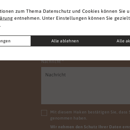
t
Vorname
*
tionen zum Thema Datenschutz und Cookies können Sie u
lärung
entnehmen. Unter Einstellungen können Sie gezielt
.
E-Mail
*
lungen
Alle ablehnen
Alle a
Nachricht
*
Mit diesem Haken bestätigen Sie, dass 
genommen haben.
Wir nehmen den Schutz Ihrer Daten ernst