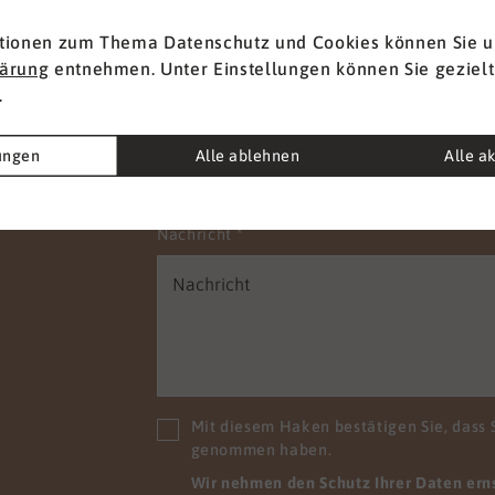
t
Vorname
*
tionen zum Thema Datenschutz und Cookies können Sie u
lärung
entnehmen. Unter Einstellungen können Sie gezielt
.
E-Mail
*
lungen
Alle ablehnen
Alle a
Nachricht
*
Mit diesem Haken bestätigen Sie, dass 
genommen haben.
Wir nehmen den Schutz Ihrer Daten ernst