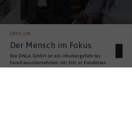
ÜBER UNS
Der Mensch im Fokus
Die DNLA GmbH ist ein inhabergeführtes
Familienunternehmen mit Sitz in Emsdetten
(NRW). Von hier aus unterstützen wir unsere
zahlreichen Partner im In- und Ausland bei ihren
Projekten – und das schon seit über 30 Jahren.
Mehr erfahren
DNLA GmbH