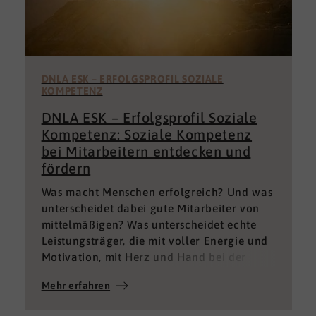
DNLA ESK – ERFOLGSPROFIL SOZIALE
KOMPETENZ
DNLA ESK – Erfolgsprofil Soziale
Kompetenz: Soziale Kompetenz
bei Mitarbeitern entdecken und
fördern
Was macht Menschen erfolgreich? Und was
unterscheidet dabei gute Mitarbeiter von
mittelmäßigen? Was unterscheidet echte
Leistungsträger, die mit voller Energie und
Motivation, mit Herz und Hand bei der
Sache sind von denen, die einfach nur Ihren
Mehr erfahren
„Job“ machen und von denen, die – aus
verschiedenen Gründen – aktuell keine