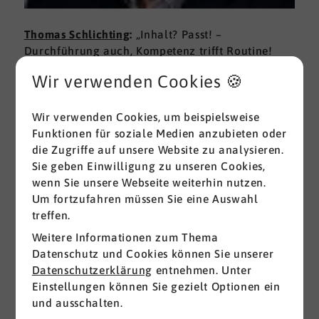
Thomas Schlichting
:
„Inhalt? Passt! –
Durchführung auch, Kompetenz trifft Routine!
Dank an den Referenten für zwei Tage Schulung,
Wir verwenden Cookies 🍪
Einblick, Praxisbeispiele, Geduld, Spiegeln, ‚Push
& Pull‘, und das trotz Zeitdrucks trotzdem
perfekte Timing. Zeitdruck? Absolut, weil es bei
Wir verwenden Cookies, um beispielsweise
aller Simplizität – das Konstrukt überzeugt
Funktionen für soziale Medien anzubieten oder
einfach – doch ein komplexes Thema ist, und weil
die Zugriffe auf unsere Website zu analysieren.
es Menschen, weil es um Liebe zum Detail geht.
Sie geben Einwilligung zu unseren Cookies,
Die dreifache Quintessenz: Zum einen, hier wird
wenn Sie unsere Webseite weiterhin nutzen.
inhaltlich der Beweis angetreten, dass das Prinzip
Um fortzufahren müssen Sie eine Auswahl
’so standardisiert wie möglich, aber so individuell
treffen.
wie nötig‘ verstanden, angewandt, gelebt wird.
Weitere Informationen zum Thema
Zum anderen, der Dozent weiß definitiv, wovon er
Datenschutz und Cookies können Sie unserer
spricht, führt souverän, auf Basis Kompetenz und
Datenschutzerklärung
entnehmen. Unter
Routine, durch diese Schulung. Moderation? Hut
Einstellungen können Sie gezielt Optionen ein
ab! Im Ergebnis, Danke, überdurchschnittliche
und ausschalten.
Erfahrung, aber vor allem PRAXISRELEVANT!“