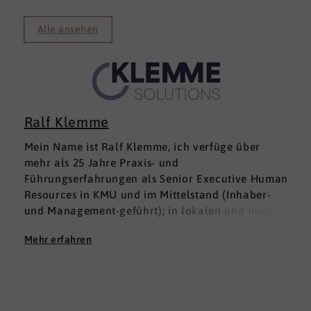
Alle ansehen
Ralf Klemme
Mein Name ist Ralf Klemme, ich verfüge über
mehr als 25 Jahre Praxis- und
Führungserfahrungen als Senior Executive Human
Resources in KMU und im Mittelstand (Inhaber-
und Management-geführt); in lokalen und inter­
nationalen HR-Management-Positionen. Meine
Mehr erfahren
Erfahrungen fußen auf der Grundlage einer
Ausbildung zum Groß -und Aushandelskaufmann
und das anschließende Studium der
Wirtschaftswissenschaften mit den Schwerpunkten
HR Management und Marketing zum Diplom-