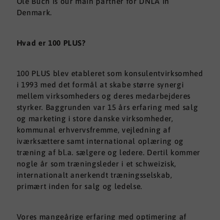
Ole Buch is our main partner for DNLA in
Denmark.
Hvad er 100 PLUS?
100 PLUS blev etableret som konsulentvirksomhed
i 1993 med det formål at skabe større synergi
mellem virksomheders og deres medarbejderes
styrker. Baggrunden var 15 års erfaring med salg
og marketing i store danske virksomheder,
kommunal erhvervsfremme, vejledning af
iværksættere samt international oplæring og
træning af bl.a. sælgere og ledere. Dertil kommer
nogle år som træningsleder i et schweizisk,
internationalt anerkendt træningsselskab,
primært inden for salg og ledelse.
Vores mangeårige erfaring med optimering af