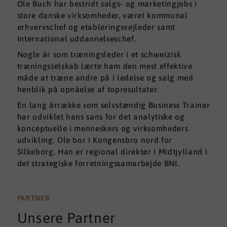
Ole Buch har bestridt salgs- og marketingjobs i
store danske virksomheder, været kommunal
erhvervschef og etableringsvejleder samt
international uddannelseschef.
Nogle år som træningsleder i et schweizisk
træningsselskab lærte ham den mest effektive
måde at træne andre på i ledelse og salg med
henblik på opnåelse af topresultater.
En lang årrække som selvstændig Business Trainer
har udviklet hans sans for det analytiske og
konceptuelle i menneskers og virksomheders
udvikling. Ole bor i Kongensbro nord for
Silkeborg. Han er regional direktør i Midtjylland i
det strategiske forretningssamarbejde BNI.​
PARTNER
Unsere Partner