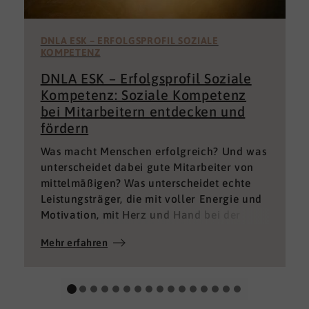
DNLA ESK – ERFOLGSPROFIL SOZIALE
KOMPETENZ
DNLA ESK – Erfolgsprofil Soziale
Kompetenz: Soziale Kompetenz
bei Mitarbeitern entdecken und
fördern
Was macht Menschen erfolgreich? Und was
unterscheidet dabei gute Mitarbeiter von
mittelmäßigen? Was unterscheidet echte
Leistungsträger, die mit voller Energie und
Motivation, mit Herz und Hand bei der
Sache sind von denen, die einfach nur Ihren
Mehr erfahren
„Job“ machen und von denen, die – aus
verschiedenen Gründen – aktuell keine
gute Leistung bringen können oder wollen?