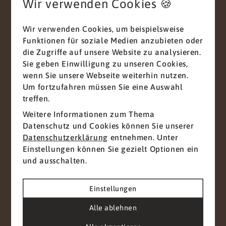
Wir verwenden Cookies 🍪
Nachricht
*
Wir verwenden Cookies, um beispielsweise
Funktionen für soziale Medien anzubieten oder
die Zugriffe auf unsere Website zu analysieren.
Sie geben Einwilligung zu unseren Cookies,
wenn Sie unsere Webseite weiterhin nutzen.
Um fortzufahren müssen Sie eine Auswahl
treffen.
Mit diesem Haken bestätigen Sie, dass Sie die
Weitere Informationen zum Thema
Datenschutzerklärung
zur Kenntnis genommen
Datenschutz und Cookies können Sie unserer
haben.
Datenschutzerklärung
entnehmen. Unter
Einstellungen können Sie gezielt Optionen ein
Wir nehmen den Schutz Ihrer Daten ernst. Alle
und ausschalten.
Informationen, die Sie über dieses
Kontaktformular senden, werden streng
vertraulich behandelt. Wir garantieren, dass Ihre
Einstellungen
persönlichen Daten nicht an Dritte
weitergegeben, verkauft oder anderweitig
Alle ablehnen
missbraucht werden.