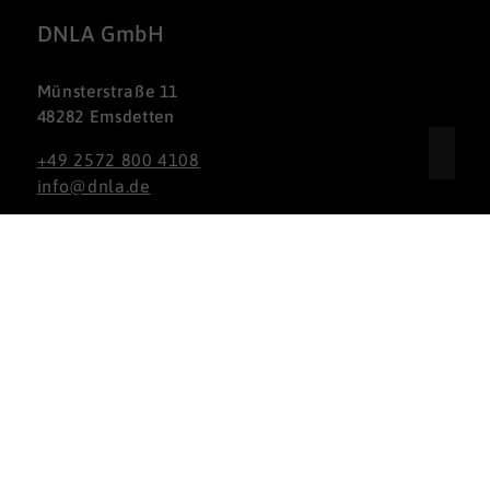
DNLA GmbH
Münsterstraße 11
48282 Emsdetten
+49 2572 800 4108
info@dnla.de
Nach oben