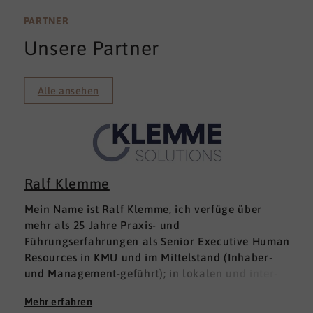
PARTNER
Unsere Partner
Alle ansehen
Ralf Klemme
Mein Name ist Ralf Klemme, ich verfüge über
mehr als 25 Jahre Praxis- und
Führungserfahrungen als Senior Executive Human
Resources in KMU und im Mittelstand (Inhaber-
und Management-geführt); in lokalen und inter­
nationalen HR-Management-Positionen. Meine
Mehr erfahren
Erfahrungen fußen auf der Grundlage einer