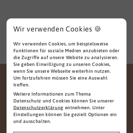
Ausbildung zum Groß -und Aushandelskaufmann
und das anschließende Studium der
Wirtschaftswissenschaften mit den Schwerpunkten
HR Management und Marketing zum Diplom-
Wir verwenden Cookies 🍪
Betriebswirt (FH), parallel habe ich mich mit dem
Studium der Betriebspsychologie befasst.
Wir verwenden Cookies, um beispielsweise
Menschen stehen seit jeher im Zentrum meines
Funktionen für soziale Medien anzubieten oder
beruflichen Handelns und Schaffens. Meine
die Zugriffe auf unsere Website zu analysieren.
Stärken sind eine
gute
Sie geben Einwilligung zu unseren Cookies,
Kommunikationsfähigkeit
verbunden mit einer
wenn Sie unsere Webseite weiterhin nutzen.
hohen Durchsetzungsstärke und Innovationskraft,
Um fortzufahren müssen Sie eine Auswahl
gepaart mit dem im HR-Bereich notwendigen
KONTAKT
treffen.
Fingerspitzengefühl und entsprechenden
empathischen Fähigkeiten. Dabei verstehe ich
Weitere Informationen zum Thema
Gemeinsam zum
mich als umsetzungs­orientierten Manager
Datenschutz und Cookies können Sie unserer
erfolgreichen Projekt
mit
Hands-on-Mentalität
. Ich bin ein interkulturell
Datenschutzerklärung
entnehmen. Unter
erfahrener Team Player mit Leiden­schaft für
Einstellungen können Sie gezielt Optionen ein
Wir freuen uns auf Ihre Nachricht
Menschen und Teamentwicklung; sowie hohen
und ausschalten.
ethischen Standards. Und damit Ansprechpartner
Anliegen