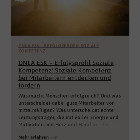
DNLA ESK – ERFOLGSPROFIL SOZIALE
KOMPETENZ
DNLA ESK – Erfolgsprofil Soziale
Kompetenz: Soziale Kompetenz
bei Mitarbeitern entdecken und
fördern
Was macht Menschen erfolgreich? Und was
unterscheidet dabei gute Mitarbeiter von
mittelmäßigen? Was unterscheidet echte
Leistungsträger, die mit voller Energie und
Motivation, mit Herz und Hand bei der
Sache sind von denen, die einfach nur Ihren
Mehr erfahren
„Job“ machen und von denen, die – aus