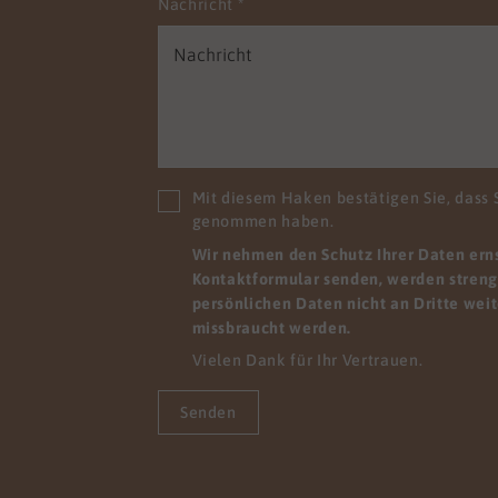
gensehen. Wir wissen,
Nachricht
*
hre Mitarbeitenden mit
schiedlichen
ssetzungen zu uns
n. Wir möchten sie nicht
en, sondern holen sie ab,
e stehen und geben ihnen
glichkeit, sich
Mit diesem Haken bestätigen Sie, dass 
rzuentwickeln. Zum
genommen haben.
el, indem sie viele Dinge
Wir nehmen den Schutz Ihrer Daten ernst
iner anderen Perspektive
Kontaktformular senden, werden streng 
hen. Wir finden Lösungen,
persönlichen Daten nicht an Dritte wei
re Mitarbeitenden sofort
missbraucht werden.
em pflegerischen Alltag
Vielen Dank für Ihr Vertrauen.
den können.
Senden