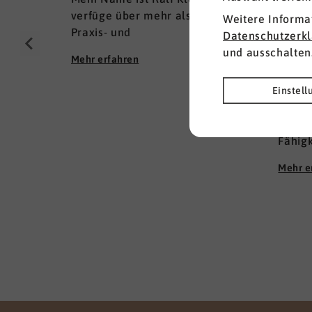
verfüge über mehr als 25 Jahre
Weitere Informa
Praxis- und
Datenschutzerk
Führungserfahrungen als Senior
und ausschalten
Mehr erfahren
Zarn
Executive Human Resources in
Pfle
KMU und im Mittelstand
Einstel
(Inhaber- und Management-
Was m
geführt); in lokalen und inter­
uns is
nationalen HR-Management-
Fähig
Positionen. Meine Erfahrungen
wie i
fußen auf der Grundlage einer
Mehr e
Es ist
Ausbildung zum Groß -und
Fachwi
Aushandelskaufmann und das
der Sc
anschließende Studium der
Zusam
Wirtschaftswissenschaften mit
fachl
den Schwerpunkten HR
Fähigk
Management und Marketing
zu kön
zum Diplom-Betriebswirt (FH),
profe
parallel habe ich mich mit dem
pädag