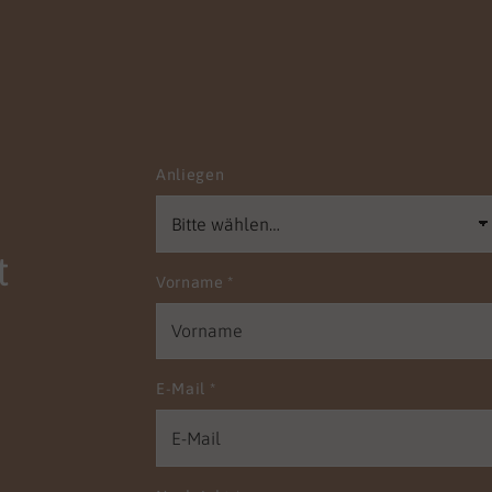
rischen Fachkräfte.
b vermitteln wir ihnen
nur Handlungssicherheit
gang mit Patient:innen
ient:innen, sondern
n sie in ihren
Anliegen
nlichen und sozialen
tenzen. Wir sind Frauke
k und Kristian Krüger. Mit
em Angebot möchten wir
t
Vorname
*
nsam mit Ihnen die
nbedingungen schaffen,
nen Sie die pflegerische
ät in Ihrem Haus
n. Damit Ihre Einrichtung
E-Mail
*
alitätsprüfungen punktet
ie entspannt den
sforderungen der Zukunft