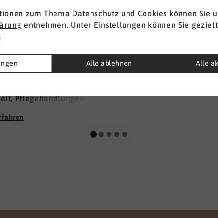
tionen zum Thema Datenschutz und Cookies können Sie u
... und suchen Sie
lärung
entnehmen. Unter Einstellungen können Sie gezielt
.
Mehr erfahren
ack & Krüger –
ge entwickeln
lungen
Alle ablehnen
Alle a
acht gute Pflege aus? Für
t es nicht allein die
keit, Pflegehandlungen
m Lehrbuch anzuwenden.
rfahren
 auch nicht das
ssen allein. Für uns liegt
hlüssel im
menspiel zwischen
ichem Wissen, der
eit, beraten und anleiten
nen, und in einer starken,
ssionellen Haltung der
ogischen und