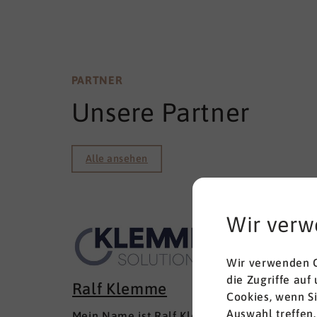
PARTNER
Unsere Partner
Alle ansehen
Wir verw
Wir verwenden C
die Zugriffe auf
Ralf Klemme
Cookies, wenn S
Auswahl treffen.
Mein Name ist Ralf Klemme, ich