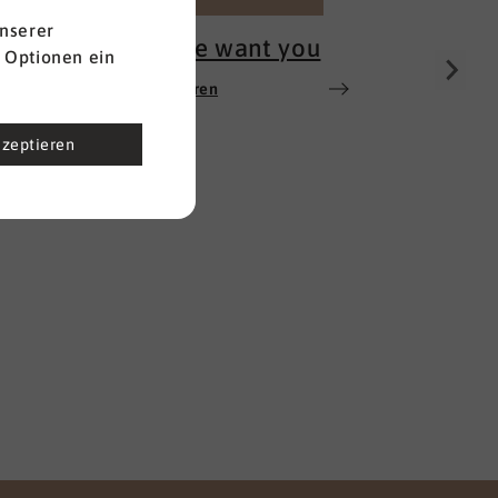
nserer
...and we want you
 Optionen ein
Mehr erfahren
kzeptieren