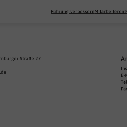
Führung verbessern
Mitarbeiteren
A
ernburger Straße 27
In
.de
E-
Te
Fa