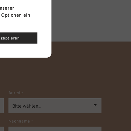
nserer
 Optionen ein
kzeptieren
Anrede
Nachname
*