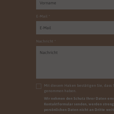
nen Sie die pflegerische
ät in Ihrem Haus
n. Damit Ihre Einrichtung
E-Mail
*
alitätsprüfungen punktet
ie entspannt den
sforderungen der Zukunft
gensehen. Wir wissen,
Nachricht
*
hre Mitarbeitenden mit
schiedlichen
ssetzungen zu uns
n. Wir möchten sie nicht
en, sondern holen sie ab,
e stehen und geben ihnen
glichkeit, sich
Mit diesem Haken bestätigen Sie, dass 
rzuentwickeln. Zum
genommen haben.
el, indem sie viele Dinge
Wir nehmen den Schutz Ihrer Daten ernst
iner anderen Perspektive
Kontaktformular senden, werden streng 
hen. Wir finden Lösungen,
persönlichen Daten nicht an Dritte wei