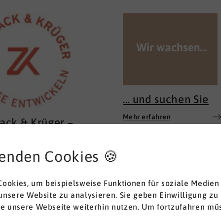
... und suchen Sie
Mehr erfahren
ack & Krüger –
ge entwickeln
enden Cookies 🍪
acht gute Pflege aus? Für
t es nicht allein die
keit, Pflegehandlungen
ookies, um beispielsweise Funktionen für soziale Medien
m Lehrbuch anzuwenden.
 unsere Website zu analysieren. Sie geben Einwilligung zu
rfahren
 auch nicht das
ie unsere Webseite weiterhin nutzen. Um fortzufahren müs
ssen allein. Für uns liegt