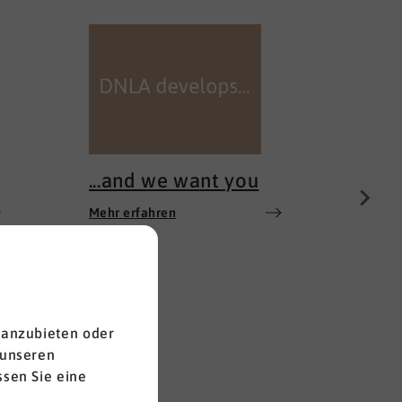
100 
Mehr e
...and we want you
Mehr erfahren
 anzubieten oder
 unseren
sen Sie eine