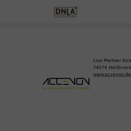
Lise-Meitner-Str
74074 Heilbron
www.accenon.d