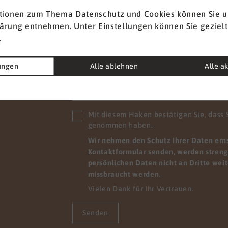
ie entspannt den
sforderungen der Zukunft
tionen zum Thema Datenschutz und Cookies können Sie u
gensehen. Wir wissen,
lärung
entnehmen. Unter Einstellungen können Sie gezielt
Nachricht
*
hre Mitarbeitenden mit
.
schiedlichen
ssetzungen zu uns
lungen
Alle ablehnen
Alle a
n. Wir möchten sie nicht
en, sondern holen sie ab,
e stehen und geben ihnen
glichkeit, sich
Mit diesem Haken bestätigen Sie, dass 
rzuentwickeln. Zum
genommen haben.
el, indem sie viele Dinge
Wir nehmen den Schutz Ihrer Daten ernst
iner anderen Perspektive
Kontaktformular senden, werden streng 
hen. Wir finden Lösungen,
persönlichen Daten nicht an Dritte wei
re Mitarbeitenden sofort
missbraucht werden.
em pflegerischen Alltag
Vielen Dank für Ihr Vertrauen.
den können.
Senden