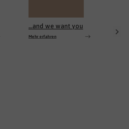
Mehr e
...and we want you
Mehr erfahren