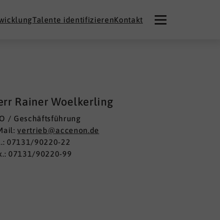
twicklung
Talente identifizieren
Kontakt
rr Rainer Woelkerling
O / Geschäftsführung
Mail:
vertrieb@accenon.de
l.: 07131/90220-22
x.: 07131/90220-99