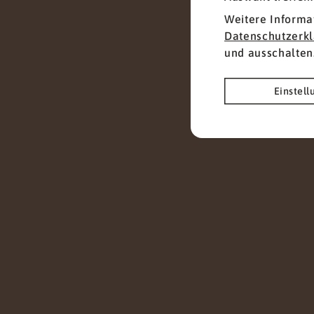
und S
mit
Hands-on-Mentalität
. Ich
Herau
Weitere Informa
bin ein interkulturell erfahrener
entge
Datenschutzerk
Team Player mit Leiden­schaft
dass I
und ausschalten
für Menschen und
unter
Teamentwicklung; sowie hohen
Vorau
Einstel
ethischen Standards. Und damit
komme
Ansprechpartner für das Top
belehr
und Middle Management. Im
wo si
privaten Leben sind meine Frau
die Mö
Kathrin und ich seit 30 Jahren
weite
verheiratet und wir haben
Beispi
zusammen drei erwachsene
aus e
Töchter, die mittlerweile ihre
verste
eigenen Wege gehen. Zu
die Ih
unserem aktuellen Haushalt
in ihr
gehören ein 12-jähriger Kater
anwen
und zwei Labradore im Alter
von 12 Jahren und 6 Monaten.
Persönlich ist mir