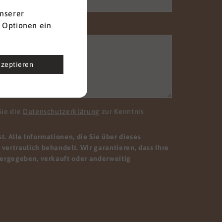
nserer
 Optionen ein
kzeptieren
Sie die
Datenschutzerklärung
zur Kenntnis
. Alle Informationen, die Sie über dieses
vertraulich behandelt. Wir garantieren, dass Ihre
tergegeben, verkauft oder anderweitig