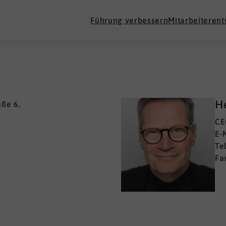
Führung verbessern
Mitarbeiteren
He
aße 6,
n
CE
e
E-
Te
Fa