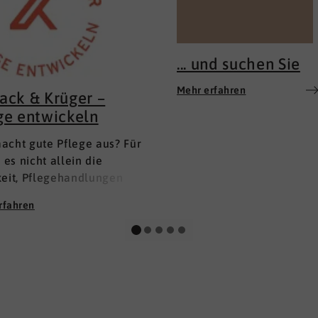
... und suchen Sie
Mehr erfahren
ack & Krüger –
ge entwickeln
acht gute Pflege aus? Für
t es nicht allein die
keit, Pflegehandlungen
m Lehrbuch anzuwenden.
rfahren
 auch nicht das
ssen allein. Für uns liegt
hlüssel im
menspiel zwischen
ichem Wissen, der
eit, beraten und anleiten
nen, und in einer starken,