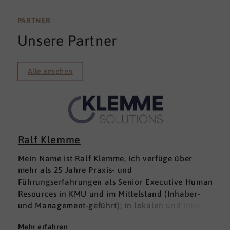
PARTNER
Unsere Partner
Alle ansehen
Ralf Klemme
Mein Name ist Ralf Klemme, ich verfüge über
mehr als 25 Jahre Praxis- und
Führungserfahrungen als Senior Executive Human
Resources in KMU und im Mittelstand (Inhaber-
und Management-geführt); in lokalen und inter­
nationalen HR-Management-Positionen. Meine
Mehr erfahren
Erfahrungen fußen auf der Grundlage einer