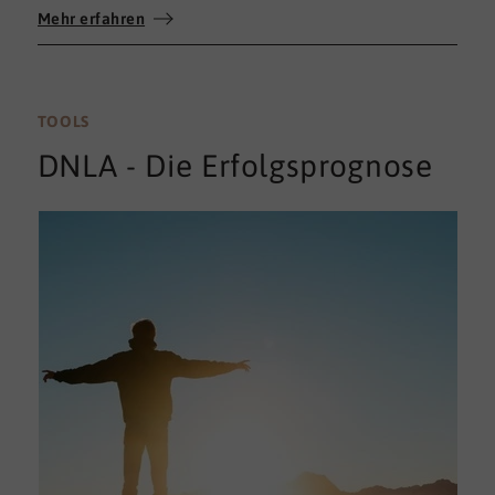
Mehr erfahren
umfassenden 360°-Feedback.
TOOLS
DNLA - Die Erfolgsprognose