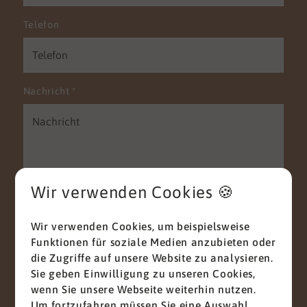
Telefon
Nachricht
*
Wir verwenden Cookies 🍪
Mit diesem Haken bestätigen Sie, dass Sie die
Wir verwenden Cookies, um beispielsweise
Datenschutzerklärung
zur Kenntnis genommen
Funktionen für soziale Medien anzubieten oder
haben.
die Zugriffe auf unsere Website zu analysieren.
Wir nehmen den Schutz Ihrer Daten ernst. Alle
Sie geben Einwilligung zu unseren Cookies,
Informationen, die Sie über dieses
wenn Sie unsere Webseite weiterhin nutzen.
Kontaktformular senden, werden streng
Um fortzufahren müssen Sie eine Auswahl