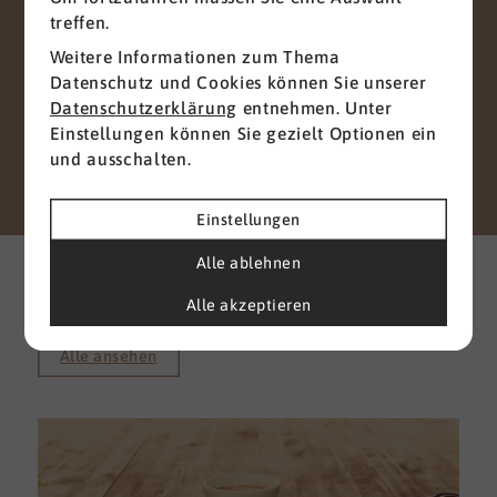
vertraulich behandelt. Wir garantieren, dass Ihre
treffen.
persönlichen Daten nicht an Dritte
Weitere Informationen zum Thema
weitergegeben, verkauft oder anderweitig
Datenschutz und Cookies können Sie unserer
missbraucht werden.
Datenschutzerklärung
entnehmen. Unter
Vielen Dank für Ihr Vertrauen.
Einstellungen können Sie gezielt Optionen ein
und ausschalten.
Senden
Einstellungen
Weitere interessante News
Alle ablehnen
aus der Branche
Alle akzeptieren
Alle ansehen