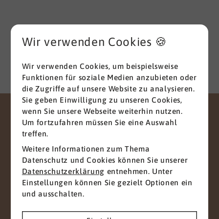
und das anschließende Studium der
Wirtschaftswissenschaften mit den Schwerpunkten
HR Management und Marketing zum Diplom-
Betriebswirt (FH), parallel habe ich mich mit dem
Wir verwenden Cookies 🍪
Studium der Betriebspsychologie befasst.
Menschen stehen seit jeher im Zentrum meines
Wir verwenden Cookies, um beispielsweise
beruflichen Handelns und Schaffens. Meine
Funktionen für soziale Medien anzubieten oder
Stärken sind eine
gute
die Zugriffe auf unsere Website zu analysieren.
Kommunikationsfähigkeit
verbunden mit einer
Sie geben Einwilligung zu unseren Cookies,
hohen Durchsetzungsstärke und Innovationskraft,
wenn Sie unsere Webseite weiterhin nutzen.
gepaart mit dem im HR-Bereich notwendigen
Um fortzufahren müssen Sie eine Auswahl
KONTAKT
Fingerspitzengefühl und entsprechenden
treffen.
empathischen Fähigkeiten. Dabei verstehe ich
Gemeinsam zum
Weitere Informationen zum Thema
mich als umsetzungs­orientierten Manager
erfolgreichen Projekt
Datenschutz und Cookies können Sie unserer
mit
Hands-on-Mentalität
. Ich bin ein interkulturell
Datenschutzerklärung
entnehmen. Unter
erfahrener Team Player mit Leiden­schaft für
Wir freuen uns auf Ihre Nachricht
Einstellungen können Sie gezielt Optionen ein
Menschen und Teamentwicklung; sowie hohen
und ausschalten.
ethischen Standards. Und damit Ansprechpartner
Anliegen
für das Top und Middle Management. Im privaten
Leben sind meine Frau Kathrin und ich seit 30