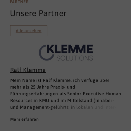
PARTNER
Unsere Partner
Alle ansehen
Ralf Klemme
Mein Name ist Ralf Klemme, ich verfüge über
mehr als 25 Jahre Praxis- und
Führungserfahrungen als Senior Executive Human
Resources in KMU und im Mittelstand (Inhaber-
und Management-geführt); in lokalen und inter­
nationalen HR-Management-Positionen. Meine
Mehr erfahren
Erfahrungen fußen auf der Grundlage einer
Ausbildung zum Groß -und Aushandelskaufmann