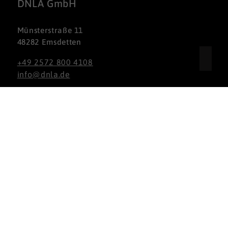
DNLA GmbH
Münsterstraße 11
48282 Emsdetten
+49 2572 800 4108
info@dnla.de
Nach oben