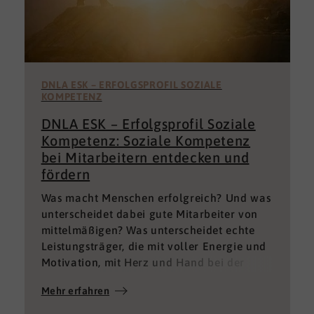
DNLA ESK – ERFOLGSPROFIL SOZIALE
KOMPETENZ
DNLA ESK – Erfolgsprofil Soziale
Kompetenz: Soziale Kompetenz
bei Mitarbeitern entdecken und
fördern
Was macht Menschen erfolgreich? Und was
unterscheidet dabei gute Mitarbeiter von
mittelmäßigen? Was unterscheidet echte
Leistungsträger, die mit voller Energie und
Motivation, mit Herz und Hand bei der
Sache sind von denen, die einfach nur Ihren
Mehr erfahren
„Job“ machen und von denen, die – aus
verschiedenen Gründen – aktuell keine