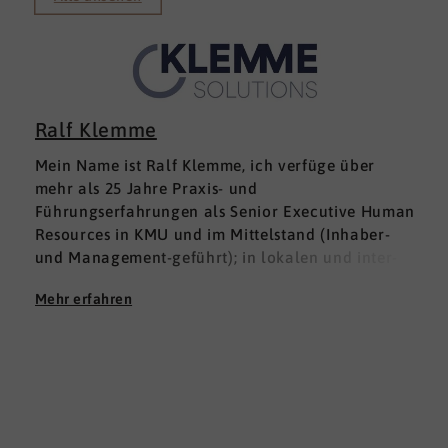
Ralf Klemme
Mein Name ist Ralf Klemme, ich verfüge über
mehr als 25 Jahre Praxis- und
Führungserfahrungen als Senior Executive Human
Resources in KMU und im Mittelstand (Inhaber-
und Management-geführt); in lokalen und inter­
nationalen HR-Management-Positionen. Meine
Mehr erfahren
Erfahrungen fußen auf der Grundlage einer
Ausbildung zum Groß -und Aushandelskaufmann
und das anschließende Studium der
Wirtschaftswissenschaften mit den Schwerpunkten
HR Management und Marketing zum Diplom-
Betriebswirt (FH), parallel habe ich mich mit dem
Studium der Betriebspsychologie befasst.