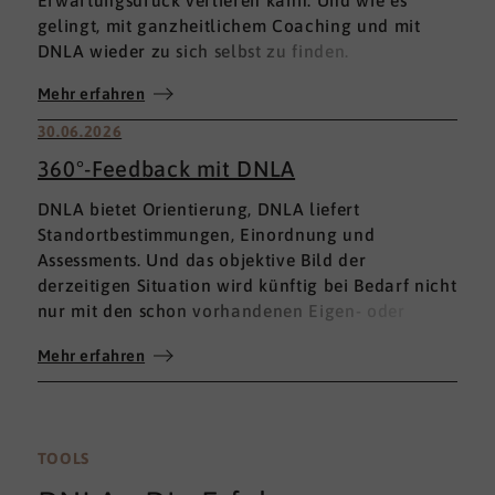
Erwartungsdruck verlieren kann. Und wie es
gelingt, mit ganzheitlichem Coaching und mit
DNLA wieder zu sich selbst zu finden.
Mehr erfahren
30.06.2026
360°-Feedback mit DNLA
DNLA bietet Orientierung, DNLA liefert
Standortbestimmungen, Einordnung und
Assessments. Und das objektive Bild der
derzeitigen Situation wird künftig bei Bedarf nicht
nur mit den schon vorhandenen Eigen- oder
Fremdbewertungen ergänzt, sondern mit einem
Mehr erfahren
umfassenden 360°-Feedback.
TOOLS