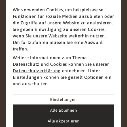
im Alter von 12 Jahren und 6 Monaten. Persönlich
ist mir ehrenamtliches Engagement sehr wichtig.
Wir verwenden Cookies, um beispielsweise
Insofern engagiere ich mich in verschiedenen
Vorname
*
Funktionen für soziale Medien anzubieten oder
Bereichen u.a. bei Rotary international und lokal
die Zugriffe auf unsere Website zu analysieren.
vor Ort in unserer Gemeinde. Ich bin
Sie geben Einwilligung zu unseren Cookies,
leidenschaftlicher Mountain Biker. Bei dieser
wenn Sie unsere Webseite weiterhin nutzen.
Sportart kommt es auf viele Aspekte an, das
Nachname
*
Um fortzufahren müssen Sie eine Auswahl
macht sie so reizvoll und interessant für mich.
treffen.
Weitere Informationen zum Thema
Datenschutz und Cookies können Sie unserer
E-Mail
*
Datenschutzerklärung
entnehmen. Unter
Einstellungen können Sie gezielt Optionen ein
und ausschalten.
Telefon
Einstellungen
Alle ablehnen
Alle akzeptieren
Nachricht
*