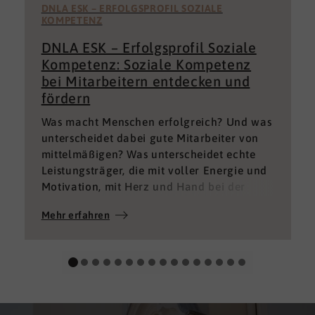
DNLA ESK – ERFOLGSPROFIL SOZIALE
KOMPETENZ
DNLA ESK – Erfolgsprofil Soziale
Kompetenz: Soziale Kompetenz
bei Mitarbeitern entdecken und
fördern
Was macht Menschen erfolgreich? Und was
unterscheidet dabei gute Mitarbeiter von
mittelmäßigen? Was unterscheidet echte
Leistungsträger, die mit voller Energie und
Motivation, mit Herz und Hand bei der
Sache sind von denen, die einfach nur Ihren
Mehr erfahren
„Job“ machen und von denen, die – aus
verschiedenen Gründen – aktuell keine
gute Leistung bringen können oder wollen?