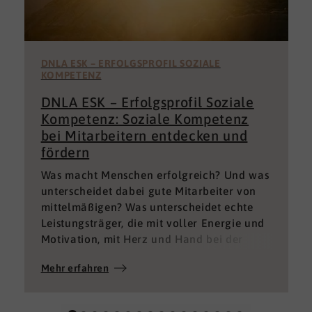
DNLA ESK – ERFOLGSPROFIL SOZIALE
KOMPETENZ
DNLA ESK – Erfolgsprofil Soziale
Kompetenz: Soziale Kompetenz
bei Mitarbeitern entdecken und
fördern
Was macht Menschen erfolgreich? Und was
unterscheidet dabei gute Mitarbeiter von
mittelmäßigen? Was unterscheidet echte
Leistungsträger, die mit voller Energie und
Motivation, mit Herz und Hand bei der
Sache sind von denen, die einfach nur Ihren
Mehr erfahren
„Job“ machen und von denen, die – aus
verschiedenen Gründen – aktuell keine
gute Leistung bringen können oder wollen?