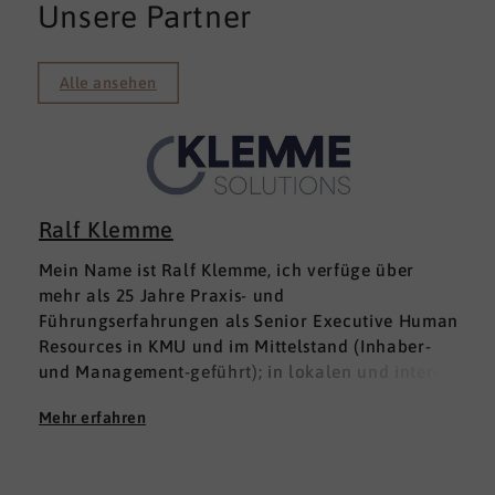
Unsere Partner
Alle ansehen
Ralf Klemme
Mein Name ist Ralf Klemme, ich verfüge über
mehr als 25 Jahre Praxis- und
Führungserfahrungen als Senior Executive Human
Resources in KMU und im Mittelstand (Inhaber-
und Management-geführt); in lokalen und inter­
nationalen HR-Management-Positionen. Meine
Mehr erfahren
Erfahrungen fußen auf der Grundlage einer
Ausbildung zum Groß -und Aushandelskaufmann
und das anschließende Studium der