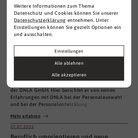
Weitere Informationen zum Thema
Datenschutz und Cookies können Sie unserer
Datenschutzerklärung
entnehmen. Unter
Einstellungen können Sie gezielt Optionen ein
und ausschalten.
22.07.2026
Einstellungen
DNLA bei der Personalauswahl und in
Alle ablehnen
der Personalentwicklung
Alle akzeptieren
Claudio Alessio ist ein sehr erfahrener Berater
und langjähriger Partner im Expertennetzwerk
der DNLA GmbH. Hier berichtet er von seinen
Erfahrungen mit DNLA bei der Personalauswahl
und bei der Personalentwicklung.
Mehr erfahren
02.07.2026
Beruflich umorientieren und neue,