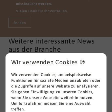
missbraucht werden.
Vielen Dank für Ihr Vertrauen.
Senden
Weitere interessante News
aus der Branche
Wir verwenden Cookies 🍪
Alle ansehen
Wir verwenden Cookies, um beispielsweise
Funktionen für soziale Medien anzubieten oder
die Zugriffe auf unsere Website zu analysieren.
Sie geben Einwilligung zu unseren Cookies,
wenn Sie unsere Webseite weiterhin nutzen.
Um fortzufahren müssen Sie eine Auswahl
treffen.