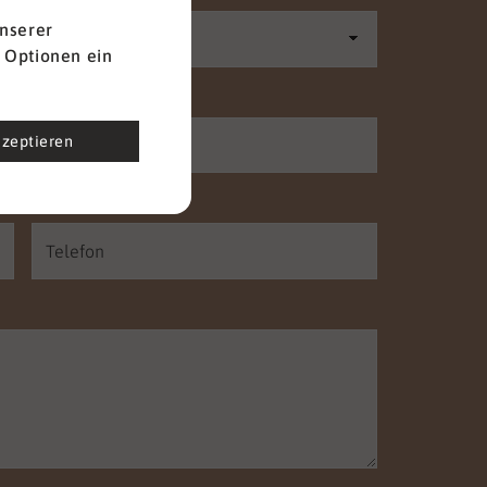
nserer
 Optionen ein
Nachname
*
kzeptieren
Telefon