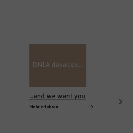
100 
Mehr e
...and we want you
Mehr erfahren