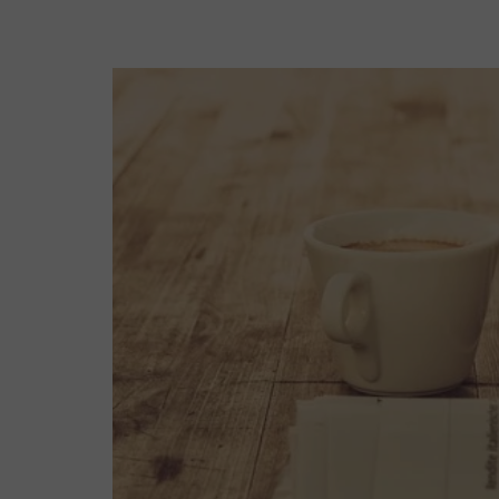
es auf viele Aspekte an, das
macht sie so reizvoll und
interessant für mich.