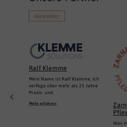
Alle ansehen
Ralf Klemme
Mein Name ist Ralf Klemme, ich
verfüge über mehr als 25 Jahre
Praxis- und
Führungserfahrungen als Senior
Mehr erfahren
Zarn
Executive Human Resources in
Pfle
KMU und im Mittelstand
(Inhaber- und Management-
Was m
geführt); in lokalen und inter­