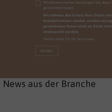
glichkeit, sich
Mit diesem Haken bestätigen Sie, dass 
rzuentwickeln. Zum
genommen haben.
el, indem sie viele Dinge
Wir nehmen den Schutz Ihrer Daten ernst
iner anderen Perspektive
Kontaktformular senden, werden streng 
hen. Wir finden Lösungen,
persönlichen Daten nicht an Dritte wei
re Mitarbeitenden sofort
missbraucht werden.
em pflegerischen Alltag
Vielen Dank für Ihr Vertrauen.
den können.
Senden
e News aus der Branche