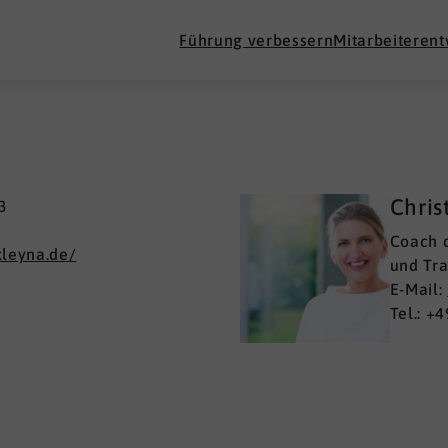
Führung verbessern
Mitarbeiteren
Chris
3
Coach d
kleyna.de/
und Tra
E-Mail:
Tel.: +