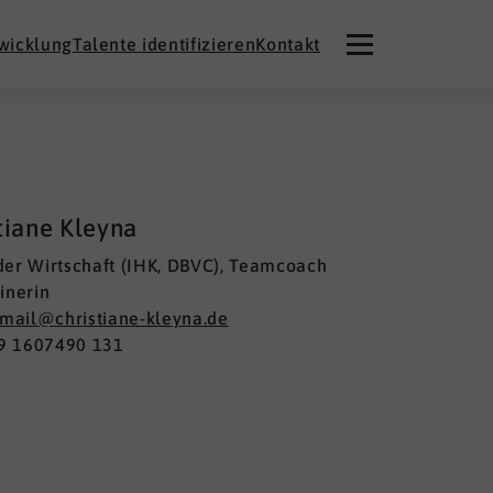
twicklung
Talente identifizieren
Kontakt
tiane Kleyna
er Wirtschaft (IHK, DBVC), Teamcoach
inerin
mail@christiane-kleyna.de
49 1607490 131