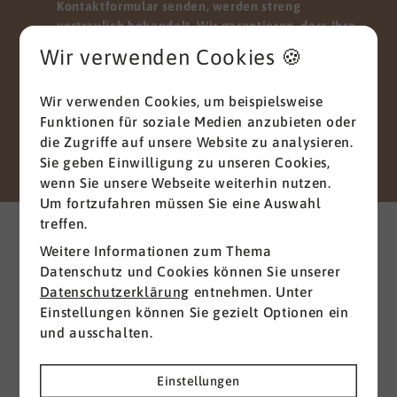
Kontaktformular senden, werden streng
vertraulich behandelt. Wir garantieren, dass Ihre
persönlichen Daten nicht an Dritte
Wir verwenden Cookies 🍪
weitergegeben, verkauft oder anderweitig
missbraucht werden.
Wir verwenden Cookies, um beispielsweise
Vielen Dank für Ihr Vertrauen.
Funktionen für soziale Medien anzubieten oder
die Zugriffe auf unsere Website zu analysieren.
Senden
Sie geben Einwilligung zu unseren Cookies,
wenn Sie unsere Webseite weiterhin nutzen.
Um fortzufahren müssen Sie eine Auswahl
Weitere interessante News
treffen.
aus der Branche
Weitere Informationen zum Thema
Datenschutz und Cookies können Sie unserer
Datenschutzerklärung
entnehmen. Unter
Alle ansehen
Einstellungen können Sie gezielt Optionen ein
und ausschalten.
Einstellungen