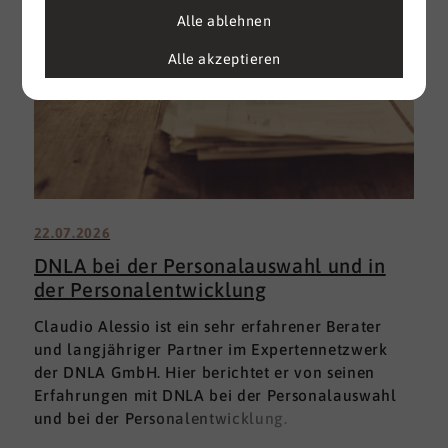
Alle ablehnen
Alle akzeptieren
22.07.2026
DNLA bei der Personalauswahl und in
der Personalentwicklung
Claudio Alessio ist ein sehr erfahrener Berater
und langjähriger Partner im Expertennetzwerk
der DNLA GmbH. Hier berichtet er von seinen
Erfahrungen mit DNLA bei der Personalauswahl
und bei der Personalentwicklung.