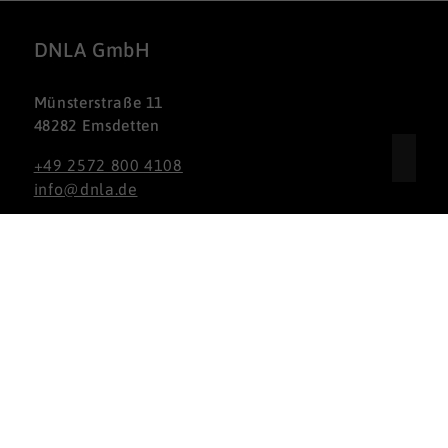
DNLA GmbH
Münsterstraße 11
48282 Emsdetten
+49 2572 800 4108
info@dnla.de
Nach oben