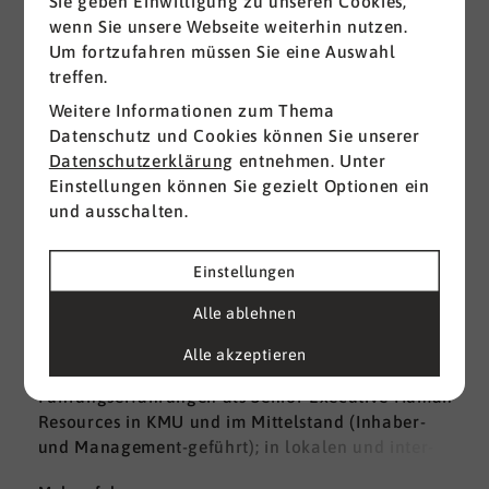
Sie geben Einwilligung zu unseren Cookies,
wenn Sie unsere Webseite weiterhin nutzen.
Um fortzufahren müssen Sie eine Auswahl
PARTNER
treffen.
Unsere Partner
Weitere Informationen zum Thema
Datenschutz und Cookies können Sie unserer
Datenschutzerklärung
entnehmen. Unter
Alle ansehen
Einstellungen können Sie gezielt Optionen ein
und ausschalten.
Einstellungen
Ralf Klemme
Alle ablehnen
Mein Name ist Ralf Klemme, ich verfüge über
Alle akzeptieren
mehr als 25 Jahre Praxis- und
Führungserfahrungen als Senior Executive Human
Resources in KMU und im Mittelstand (Inhaber-
und Management-geführt); in lokalen und inter­
nationalen HR-Management-Positionen. Meine