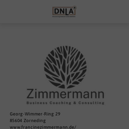
Georg-Wimmer-Ring 29
85604 Zorneding
www.francinezimmermann.de/