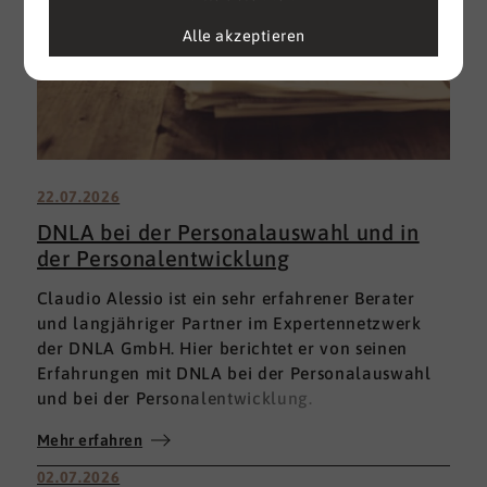
Alle akzeptieren
22.07.2026
DNLA bei der Personalauswahl und in
der Personalentwicklung
Claudio Alessio ist ein sehr erfahrener Berater
und langjähriger Partner im Expertennetzwerk
der DNLA GmbH. Hier berichtet er von seinen
Erfahrungen mit DNLA bei der Personalauswahl
und bei der Personalentwicklung.
Mehr erfahren
02.07.2026