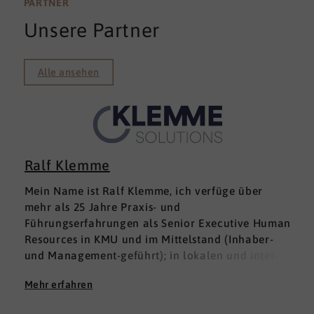
PARTNER
Unsere Partner
Alle ansehen
Ralf Klemme
Mein Name ist Ralf Klemme, ich verfüge über
mehr als 25 Jahre Praxis- und
Führungserfahrungen als Senior Executive Human
Resources in KMU und im Mittelstand (Inhaber-
und Management-geführt); in lokalen und inter­
nationalen HR-Management-Positionen. Meine
Mehr erfahren
Erfahrungen fußen auf der Grundlage einer
Ausbildung zum Groß -und Aushandelskaufmann