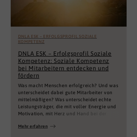
DNLA ESK – ERFOLGSPROFIL SOZIALE
KOMPETENZ
DNLA ESK – Erfolgsprofil Soziale
Kompetenz: Soziale Kompetenz
bei Mitarbeitern entdecken und
fördern
Was macht Menschen erfolgreich? Und was
unterscheidet dabei gute Mitarbeiter von
mittelmäßigen? Was unterscheidet echte
Leistungsträger, die mit voller Energie und
Motivation, mit Herz und Hand bei der
Sache sind von denen, die einfach nur Ihren
Mehr erfahren
„Job“ machen und von denen, die – aus
verschiedenen Gründen – aktuell keine