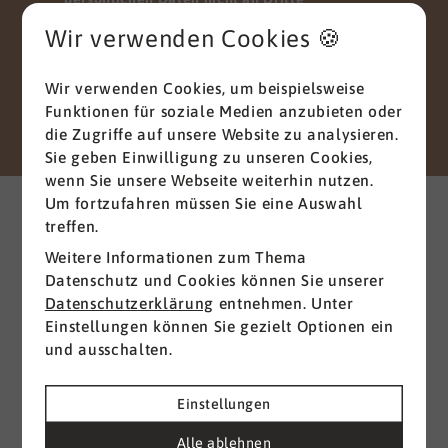
weitergegeben, verkauft oder anderweitig
Wir verwenden Cookies 🍪
missbraucht werden.
Vielen Dank für Ihr Vertrauen.
Wir verwenden Cookies, um beispielsweise
Funktionen für soziale Medien anzubieten oder
Senden
die Zugriffe auf unsere Website zu analysieren.
Sie geben Einwilligung zu unseren Cookies,
wenn Sie unsere Webseite weiterhin nutzen.
Weitere interessante News
Um fortzufahren müssen Sie eine Auswahl
aus der Branche
treffen.
Weitere Informationen zum Thema
Datenschutz und Cookies können Sie unserer
Alle ansehen
Datenschutzerklärung
entnehmen. Unter
Einstellungen können Sie gezielt Optionen ein
und ausschalten.
Einstellungen
Alle ablehnen