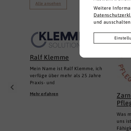
Alle ansehen
Weitere Informa
Datenschutzerk
und ausschalten
Einstel
Ralf Klemme
Mein Name ist Ralf Klemme, ich
verfüge über mehr als 25 Jahre
Praxis- und
Führungserfahrungen als Senior
Mehr erfahren
Zarn
Executive Human Resources in
Pfle
KMU und im Mittelstand
(Inhaber- und Management-
Was m
geführt); in lokalen und inter­
uns is
nationalen HR-Management-
Fähig