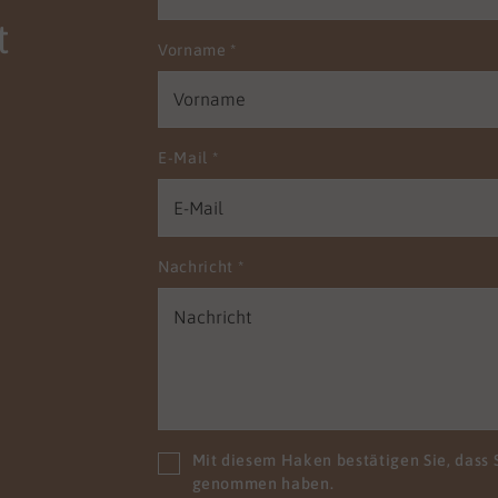
em Angebot möchten wir
t
Vorname
*
nsam mit Ihnen die
nbedingungen schaffen,
nen Sie die pflegerische
ät in Ihrem Haus
n. Damit Ihre Einrichtung
E-Mail
*
alitätsprüfungen punktet
ie entspannt den
sforderungen der Zukunft
gensehen. Wir wissen,
Nachricht
*
hre Mitarbeitenden mit
schiedlichen
ssetzungen zu uns
n. Wir möchten sie nicht
en, sondern holen sie ab,
e stehen und geben ihnen
glichkeit, sich
Mit diesem Haken bestätigen Sie, dass 
rzuentwickeln. Zum
genommen haben.