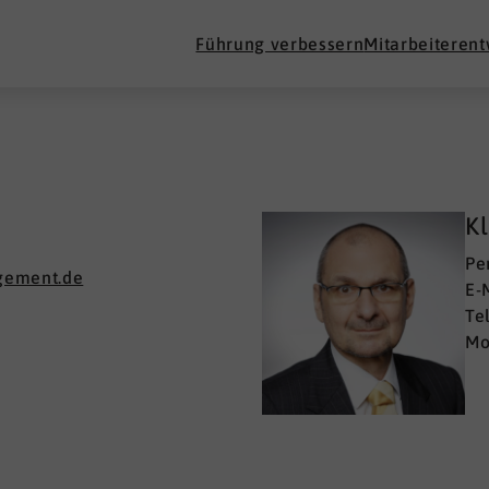
Führung verbessern
Mitarbeiteren
Kl
Pe
gement.de
E-
Te
Mo