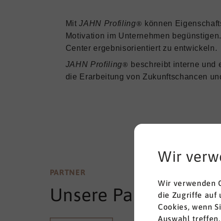
®
Mit
JAHN P
rofiling
können Eigenschafts
Motivation im Unternehmen begünstigen
Center ergebnisorientiert zu entwickeln.
®
JAHN P
rofiling
beschreibt interne und
die Erarbeitung von Zukunftschancen un
Wir verw
PARTNER
Wir verwenden C
Unsere Partner
die Zugriffe auf
Cookies, wenn S
Auswahl treffen.