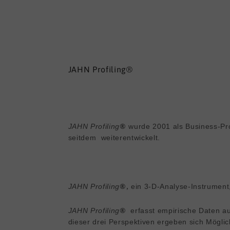
JAHN Profiling®
®
JAHN P
rofiling
wurde 2001 als Business-Pro
seitdem weiterentwickelt.
®
, 
JAHN P
rofiling
ein 3-D-Analyse-Instrument
®
JAHN P
rofiling
erfasst empirische Daten au
dieser drei Perspektiven ergeben sich Möglich