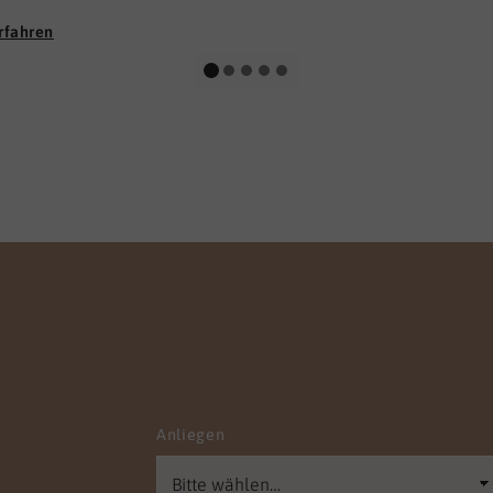
m Lehrbuch anzuwenden.
rfahren
 auch nicht das
ssen allein. Für uns liegt
hlüssel im
menspiel zwischen
ichem Wissen, der
eit, beraten und anleiten
nen, und in einer starken,
ssionellen Haltung der
ogischen und
rischen Fachkräfte.
b vermitteln wir ihnen
nur Handlungssicherheit
gang mit Patient:innen
ient:innen, sondern
n sie in ihren
Anliegen
nlichen und sozialen
tenzen. Wir sind Frauke
k und Kristian Krüger. Mit