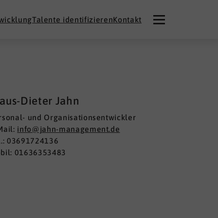
twicklung
Talente identifizieren
Kontakt
aus-Dieter Jahn
rsonal- und Organisationsentwickler
Mail:
info@jahn-management.de
l.: 03691724136
bil: 01636353483