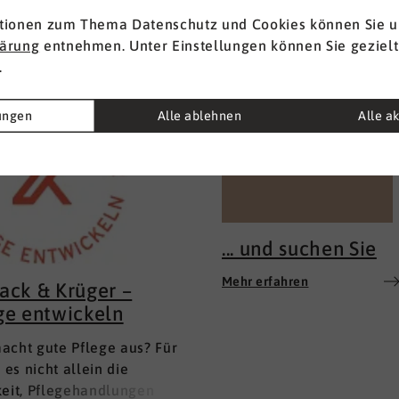
tionen zum Thema Datenschutz und Cookies können Sie u
lärung
entnehmen. Unter Einstellungen können Sie gezielt
.
lungen
Alle ablehnen
Alle a
... und suchen Sie
Mehr erfahren
ack & Krüger –
ge entwickeln
acht gute Pflege aus? Für
t es nicht allein die
keit, Pflegehandlungen