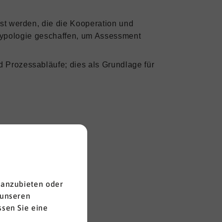
st werden, die die Kooperation und
tstypologie geschaffen, um Assessment
d Prozessabläufe; dies als Grundlage für
 anzubieten oder
 unseren
sen Sie eine