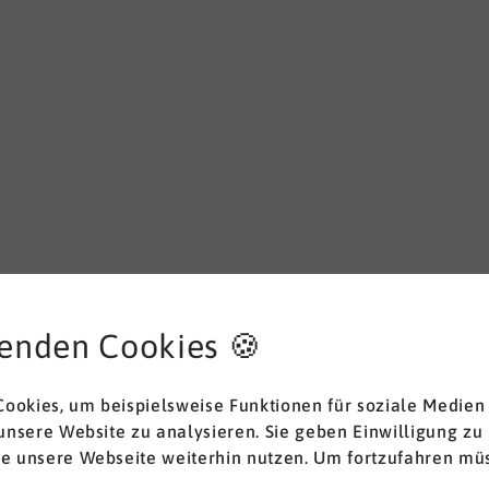
 mit Menschen, Anforderungen und Zielen
, so dass sich e
n lassen.
enden Cookies 🍪
 gefährdet sind, um
zurück in die persönliche Kraft zu k
en Herausforderungen zu entwickeln.
ookies, um beispielsweise Funktionen für soziale Medien
 in denen die Teilnehmer*innen hautnah erleben, was sie mo
 unsere Website zu analysieren. Sie geben Einwilligung zu
ewachsen zu sein.
ie unsere Webseite weiterhin nutzen. Um fortzufahren müs