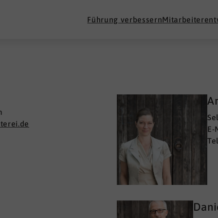
Führung verbessern
Mitarbeiteren
A
m
Se
terei.de
E-
Te
Dani