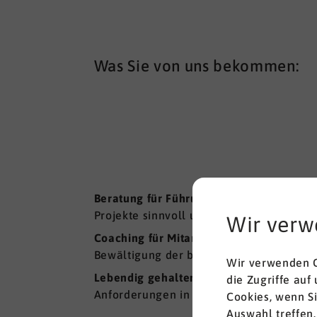
Was Sie von uns bekommen:
Beratung für Führungskräfte im Umgang
Projekte sinnvoll und motiviert bestreite
Wir verw
Coaching für Mitarbeitende, die Burnout
Bewältigung der beruflichen spezifisch
Wir verwenden C
Lebendig gehaltene Präventions-Kurse
,
die Zugriffe auf
Anforderungen in Ihrem Unternehmen g
Cookies, wenn S
Auswahl treffen.