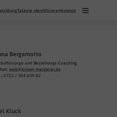
twicklung
Talente identifizieren
Kontakt
nna Bergamotto
lbstfürsorge und Beziehungs-Coaching
Mail:
web@krisen-meisterei.de
l.: 0711 / 504 609 82
el Kluck