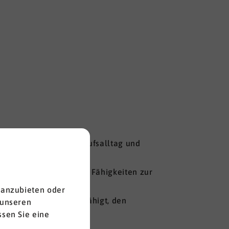
inzeln und im Team Berufsalltag und
ommen
und um benötigte Fähigkeiten zur
 anzubieten oder
tiviert und selbst befähigt, den
 unseren
sen Sie eine