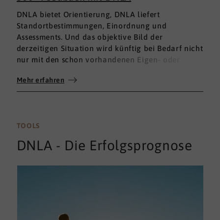
DNLA bietet Orientierung, DNLA liefert
Standortbestimmungen, Einordnung und
Assessments. Und das objektive Bild der
derzeitigen Situation wird künftig bei Bedarf nicht
nur mit den schon vorhandenen Eigen- oder
Fremdbewertungen ergänzt, sondern mit einem
Mehr erfahren
umfassenden 360°-Feedback.
TOOLS
DNLA - Die Erfolgsprognose