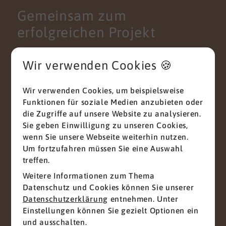
empathischen Fähigkeiten. Dabei verstehe ich
Gemeinsam zum
mich als umsetzungs­orientierten Manager
erfolgreichen Projekt
mit
Hands-on-Mentalität
. Ich bin ein interkulturell
erfahrener Team Player mit Leiden­schaft für
Wir freuen uns auf Ihre Nachricht
Menschen und Teamentwicklung; sowie hohen
Wir verwenden Cookies 🍪
ethischen Standards. Und damit Ansprechpartner
Anliegen
für das Top und Middle Management. Im privaten
Wir verwenden Cookies, um beispielsweise
Leben sind meine Frau Kathrin und ich seit 30
Funktionen für soziale Medien anzubieten oder
Jahren verheiratet und wir haben zusammen drei
die Zugriffe auf unsere Website zu analysieren.
erwachsene Töchter, die mittlerweile ihre eigenen
Anrede
Sie geben Einwilligung zu unseren Cookies,
Wege gehen. Zu unserem aktuellen Haushalt
wenn Sie unsere Webseite weiterhin nutzen.
gehören ein 12-jähriger Kater und zwei Labradore
Um fortzufahren müssen Sie eine Auswahl
im Alter von 12 Jahren und 6 Monaten. Persönlich
treffen.
ist mir ehrenamtliches Engagement sehr wichtig.
Insofern engagiere ich mich in verschiedenen
Vorname
*
Weitere Informationen zum Thema
Bereichen u.a. bei Rotary international und lokal
Datenschutz und Cookies können Sie unserer
vor Ort in unserer Gemeinde. Ich bin
Datenschutzerklärung
entnehmen. Unter
leidenschaftlicher Mountain Biker. Bei dieser
Einstellungen können Sie gezielt Optionen ein
Sportart kommt es auf viele Aspekte an, das
Nachname
*
und ausschalten.