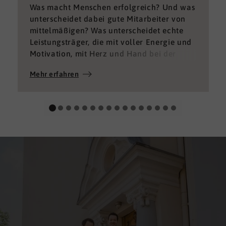
Was macht Menschen erfolgreich? Und was
unterscheidet dabei gute Mitarbeiter von
mittelmäßigen? Was unterscheidet echte
Leistungsträger, die mit voller Energie und
Motivation, mit Herz und Hand bei der
Sache sind von denen, die einfach nur Ihren
Mehr erfahren
„Job“ machen und von denen, die – aus
verschiedenen Gründen – aktuell keine
gute Leistung bringen können oder wollen?