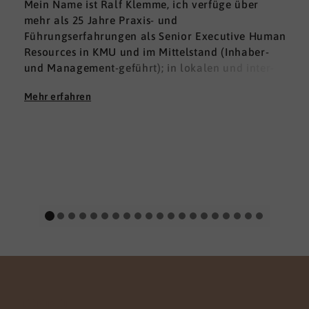
Mein Name ist Ralf Klemme, ich verfüge über
mehr als 25 Jahre Praxis- und
Führungserfahrungen als Senior Executive Human
Resources in KMU und im Mittelstand (Inhaber-
und Management-geführt); in lokalen und inter­
nationalen HR-Management-Positionen. Meine
Mehr erfahren
Erfahrungen fußen auf der Grundlage einer
Ausbildung zum Groß -und Aushandelskaufmann
und das anschließende Studium der
Wirtschaftswissenschaften mit den Schwerpunkten
HR Management und Marketing zum Diplom-
Betriebswirt (FH), parallel habe ich mich mit dem
Studium der Betriebspsychologie befasst.
Menschen stehen seit jeher im Zentrum meines
beruflichen Handelns und Schaffens. Meine
Stärken sind eine
gute
Kommunikationsfähigkeit
verbunden mit einer
hohen Durchsetzungsstärke und Innovationskraft,
gepaart mit dem im HR-Bereich notwendigen
KONTAKT
Fingerspitzengefühl und entsprechenden