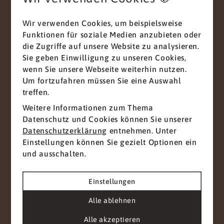
Nachricht
*
Wir verwenden Cookies, um beispielsweise
Funktionen für soziale Medien anzubieten oder
die Zugriffe auf unsere Website zu analysieren.
Sie geben Einwilligung zu unseren Cookies,
wenn Sie unsere Webseite weiterhin nutzen.
Um fortzufahren müssen Sie eine Auswahl
treffen.
Mit diesem Haken bestätigen Sie, dass Sie die
Weitere Informationen zum Thema
Datenschutzerklärung
zur Kenntnis genommen
Datenschutz und Cookies können Sie unserer
haben.
Datenschutzerklärung
entnehmen. Unter
Wir nehmen den Schutz Ihrer Daten ernst. Alle
Einstellungen können Sie gezielt Optionen ein
Informationen, die Sie über dieses
und ausschalten.
Kontaktformular senden, werden streng
vertraulich behandelt. Wir garantieren, dass Ihre
Einstellungen
persönlichen Daten nicht an Dritte
weitergegeben, verkauft oder anderweitig
Alle ablehnen
missbraucht werden.
Vielen Dank für Ihr Vertrauen.
Alle akzeptieren