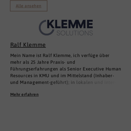
Alle ansehen
Ralf Klemme
Mein Name ist Ralf Klemme, ich verfüge über
mehr als 25 Jahre Praxis- und
Führungserfahrungen als Senior Executive Human
Resources in KMU und im Mittelstand (Inhaber-
und Management-geführt); in lokalen und inter­
nationalen HR-Management-Positionen. Meine
Mehr erfahren
Erfahrungen fußen auf der Grundlage einer
Ausbildung zum Groß -und Aushandelskaufmann
und das anschließende Studium der
Wirtschaftswissenschaften mit den Schwerpunkten
HR Management und Marketing zum Diplom-
Betriebswirt (FH), parallel habe ich mich mit dem