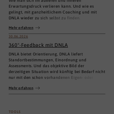
Wie man sich im äußeren und inneren
Erwartungsdruck verlieren kann. Und wie es
gelingt, mit ganzheitlichem Coaching und mit
DNLA wieder zu sich selbst zu finden.
Mehr erfahren
30.06.2026
360°-Feedback mit DNLA
DNLA bietet Orientierung, DNLA liefert
Standortbestimmungen, Einordnung und
Assessments. Und das objektive Bild der
derzeitigen Situation wird künftig bei Bedarf nicht
nur mit den schon vorhandenen Eigen- oder
Fremdbewertungen ergänzt, sondern mit einem
Mehr erfahren
umfassenden 360°-Feedback.
TOOLS