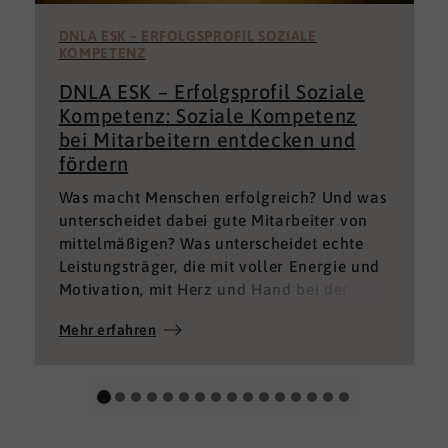
DNLA ESK – ERFOLGSPROFIL SOZIALE
KOMPETENZ
DNLA ESK – Erfolgsprofil Soziale
Kompetenz: Soziale Kompetenz
bei Mitarbeitern entdecken und
fördern
Was macht Menschen erfolgreich? Und was
unterscheidet dabei gute Mitarbeiter von
mittelmäßigen? Was unterscheidet echte
Leistungsträger, die mit voller Energie und
Motivation, mit Herz und Hand bei der
Sache sind von denen, die einfach nur Ihren
Mehr erfahren
„Job“ machen und von denen, die – aus
verschiedenen Gründen – aktuell keine
gute Leistung bringen können oder wollen?