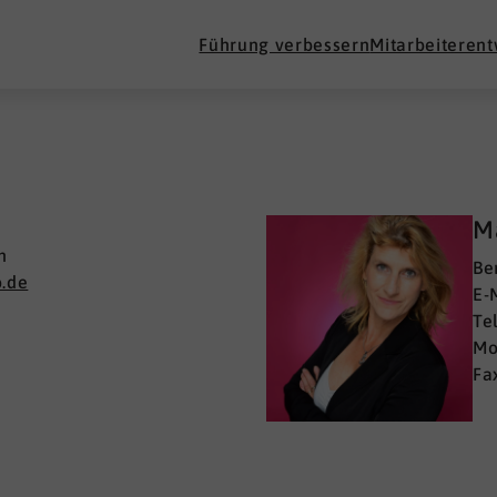
Führung verbessern
Mitarbeiteren
Ma
n
Be
.de
E-
Te
Mo
Fa