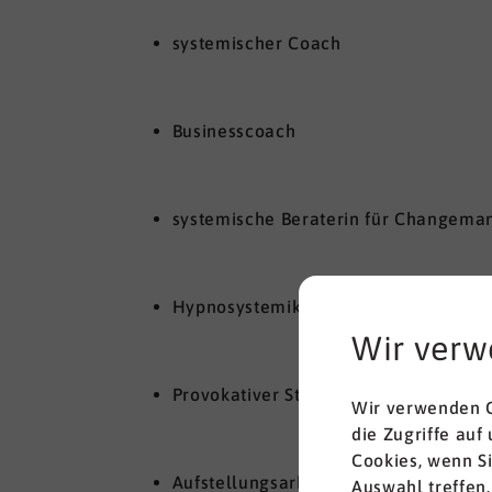
systemischer Coach
Businesscoach
systemische Beraterin für Changema
Hypnosystemik
Wir verw
Provokativer Stil
Wir verwenden C
die Zugriffe auf
Cookies, wenn S
Aufstellungsarbeit
Auswahl treffen.