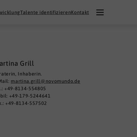
twicklung
Talente identifizieren
Kontakt
rtina Grill
raterin, Inhaberin.
Mail:
martina.grill@novomundo.de
l.: +49-8134-554805
bil: +49-179-5244641
x.: +49-8134-557502