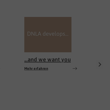
100 
Mehr e
...and we want you
Mehr erfahren