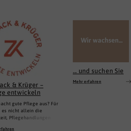
... und suchen Sie
Mehr erfahren
ack & Krüger –
ge entwickeln
acht gute Pflege aus? Für
t es nicht allein die
keit, Pflegehandlungen
m Lehrbuch anzuwenden.
rfahren