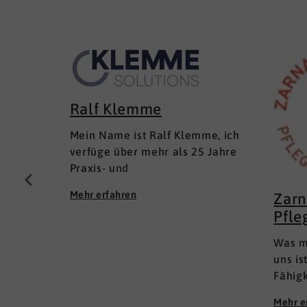
Ralf Klemme
Mein Name ist Ralf Klemme, ich
verfüge über mehr als 25 Jahre
Praxis- und
Führungserfahrungen als Senior
Mehr erfahren
Zarn
Executive Human Resources in
Pfle
KMU und im Mittelstand
(Inhaber- und Management-
Was m
geführt); in lokalen und inter­
uns is
nationalen HR-Management-
Fähig
Positionen. Meine Erfahrungen
wie i
fußen auf der Grundlage einer
Mehr e