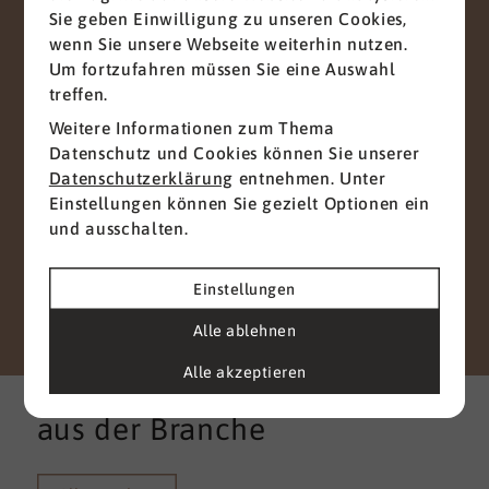
Mit diesem Haken bestätigen Sie, dass Sie die
Sie geben Einwilligung zu unseren Cookies,
Datenschutzerklärung
zur Kenntnis genommen
wenn Sie unsere Webseite weiterhin nutzen.
haben.
Um fortzufahren müssen Sie eine Auswahl
Wir nehmen den Schutz Ihrer Daten ernst. Alle
treffen.
Informationen, die Sie über dieses
Weitere Informationen zum Thema
Kontaktformular senden, werden streng
Datenschutz und Cookies können Sie unserer
vertraulich behandelt. Wir garantieren, dass Ihre
Datenschutzerklärung
entnehmen. Unter
persönlichen Daten nicht an Dritte
Einstellungen können Sie gezielt Optionen ein
weitergegeben, verkauft oder anderweitig
und ausschalten.
missbraucht werden.
Vielen Dank für Ihr Vertrauen.
Einstellungen
Senden
Alle ablehnen
Alle akzeptieren
Weitere interessante News
aus der Branche