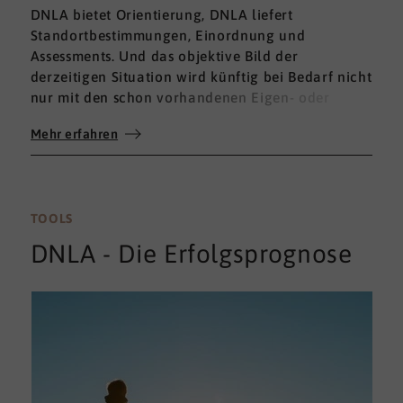
DNLA bietet Orientierung, DNLA liefert
Standortbestimmungen, Einordnung und
Assessments. Und das objektive Bild der
derzeitigen Situation wird künftig bei Bedarf nicht
nur mit den schon vorhandenen Eigen- oder
Fremdbewertungen ergänzt, sondern mit einem
Mehr erfahren
umfassenden 360°-Feedback.
TOOLS
DNLA - Die Erfolgsprognose