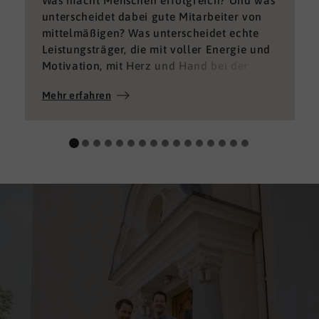
unterscheidet dabei gute Mitarbeiter von
mittelmäßigen? Was unterscheidet echte
Leistungsträger, die mit voller Energie und
Motivation, mit Herz und Hand bei der
Sache sind von denen, die einfach nur Ihren
Mehr erfahren
„Job“ machen und von denen, die – aus
verschiedenen Gründen – aktuell keine
gute Leistung bringen können oder wollen?