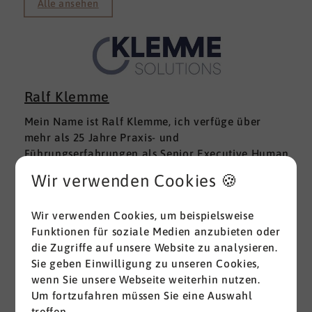
Alle ansehen
Ralf Klemme
Mein Name ist Ralf Klemme, ich verfüge über
mehr als 25 Jahre Praxis- und
Führungserfahrungen als Senior Executive Human
Resources in KMU und im Mittelstand (Inhaber-
Wir verwenden Cookies 🍪
und Management-geführt); in lokalen und inter­
nationalen HR-Management-Positionen. Meine
Wir verwenden Cookies, um beispielsweise
Mehr erfahren
Erfahrungen fußen auf der Grundlage einer
Funktionen für soziale Medien anzubieten oder
Ausbildung zum Groß -und Aushandelskaufmann
die Zugriffe auf unsere Website zu analysieren.
und das anschließende Studium der
Sie geben Einwilligung zu unseren Cookies,
Wirtschaftswissenschaften mit den Schwerpunkten
wenn Sie unsere Webseite weiterhin nutzen.
HR Management und Marketing zum Diplom-
Um fortzufahren müssen Sie eine Auswahl
Betriebswirt (FH), parallel habe ich mich mit dem
treffen.