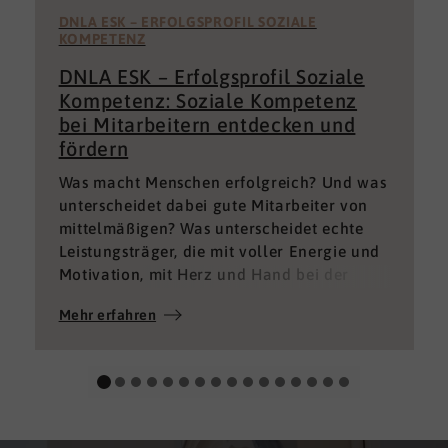
DNLA ESK – ERFOLGSPROFIL SOZIALE
KOMPETENZ
DNLA ESK – Erfolgsprofil Soziale
Kompetenz: Soziale Kompetenz
bei Mitarbeitern entdecken und
fördern
Was macht Menschen erfolgreich? Und was
unterscheidet dabei gute Mitarbeiter von
mittelmäßigen? Was unterscheidet echte
Leistungsträger, die mit voller Energie und
Motivation, mit Herz und Hand bei der
Sache sind von denen, die einfach nur Ihren
Mehr erfahren
„Job“ machen und von denen, die – aus
verschiedenen Gründen – aktuell keine
gute Leistung bringen können oder wollen?