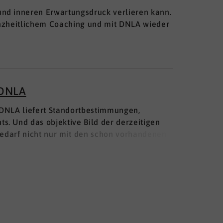
nd inneren Erwartungsdruck verlieren kann.
anzheitlichem Coaching und mit DNLA wieder
 DNLA
 DNLA liefert Standortbestimmungen,
s. Und das objektive Bild der derzeitigen
 Bedarf nicht nur mit den schon vorhandenen
ngen ergänzt, sondern mit einem
ck.