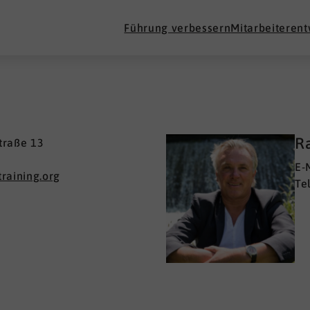
Führung verbessern
Mitarbeiteren
Ra
traße 13
E-
raining.org
Te