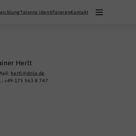
twicklung
Talente identifizieren
Kontakt
iner Herlt
Mail:
hertl@dnla.de
l.: +49-175 563 8 747