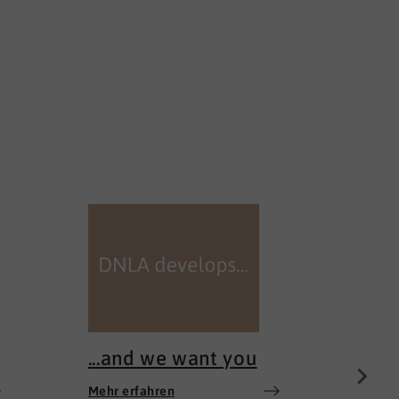
100 
Mehr e
...and we want you
Mehr erfahren