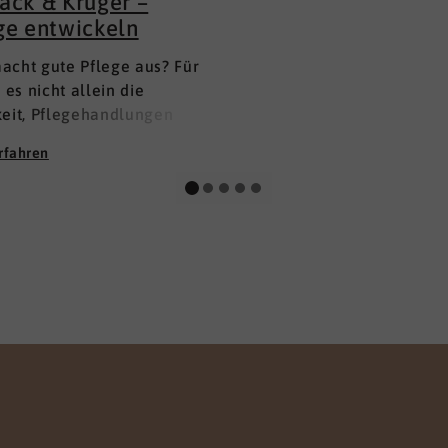
ack & Krüger –
ge entwickeln
acht gute Pflege aus? Für
t es nicht allein die
keit, Pflegehandlungen
m Lehrbuch anzuwenden.
rfahren
 auch nicht das
ssen allein. Für uns liegt
hlüssel im
menspiel zwischen
ichem Wissen, der
eit, beraten und anleiten
nen, und in einer starken,
ssionellen Haltung der
ogischen und
rischen Fachkräfte.
b vermitteln wir ihnen
nur Handlungssicherheit