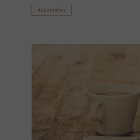
lokal vor Ort in unserer
Gemeinde. Ich bin
Alle ansehen
leidenschaftlicher Mountain
Biker. Bei dieser Sportart kommt
es auf viele Aspekte an, das
macht sie so reizvoll und
interessant für mich.