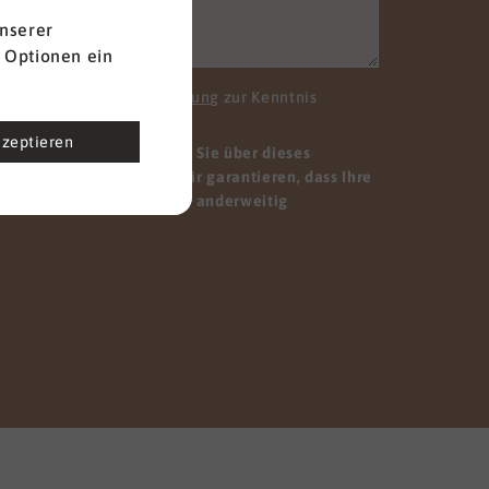
nserer
 Optionen ein
Sie die
Datenschutzerklärung
zur Kenntnis
kzeptieren
. Alle Informationen, die Sie über dieses
vertraulich behandelt. Wir garantieren, dass Ihre
tergegeben, verkauft oder anderweitig