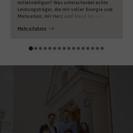
mittelmäßigen? Was unterscheidet echte
Leistungsträger, die mit voller Energie und
Motivation, mit Herz und Hand bei der
Sache sind von denen, die einfach nur Ihren
Mehr erfahren
„Job“ machen und von denen, die – aus
verschiedenen Gründen – aktuell keine
gute Leistung bringen können oder wollen?