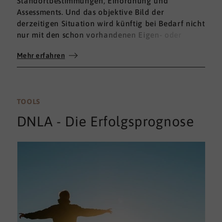
Standortbestimmungen, Einordnung und
Assessments. Und das objektive Bild der
derzeitigen Situation wird künftig bei Bedarf nicht
nur mit den schon vorhandenen Eigen- oder
Fremdbewertungen ergänzt, sondern mit einem
Mehr erfahren
umfassenden 360°-Feedback.
TOOLS
DNLA - Die Erfolgsprognose