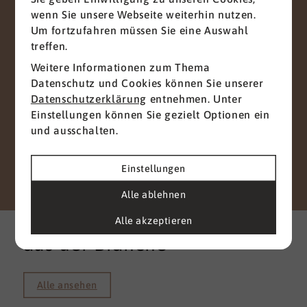
haben.
wenn Sie unsere Webseite weiterhin nutzen.
Wir nehmen den Schutz Ihrer Daten ernst. Alle
Um fortzufahren müssen Sie eine Auswahl
Informationen, die Sie über dieses
treffen.
Kontaktformular senden, werden streng
Weitere Informationen zum Thema
vertraulich behandelt. Wir garantieren, dass Ihre
Datenschutz und Cookies können Sie unserer
persönlichen Daten nicht an Dritte
Datenschutzerklärung
entnehmen. Unter
weitergegeben, verkauft oder anderweitig
Einstellungen können Sie gezielt Optionen ein
missbraucht werden.
und ausschalten.
Vielen Dank für Ihr Vertrauen.
Einstellungen
Senden
Alle ablehnen
Weitere interessante News
Alle akzeptieren
aus der Branche
Alle ansehen