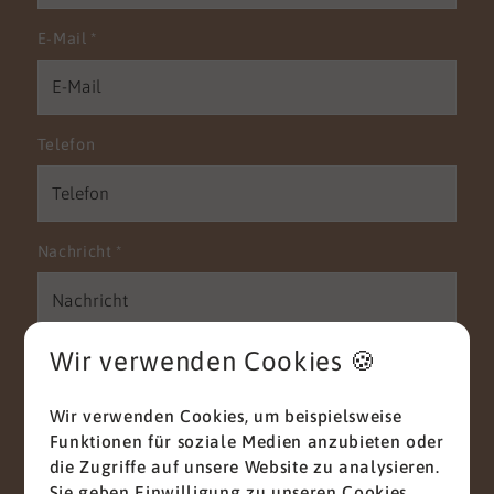
E-Mail
*
Telefon
Nachricht
*
Wir verwenden Cookies 🍪
Wir verwenden Cookies, um beispielsweise
Funktionen für soziale Medien anzubieten oder
Mit diesem Haken bestätigen Sie, dass Sie die
die Zugriffe auf unsere Website zu analysieren.
Datenschutzerklärung
zur Kenntnis genommen
Sie geben Einwilligung zu unseren Cookies,