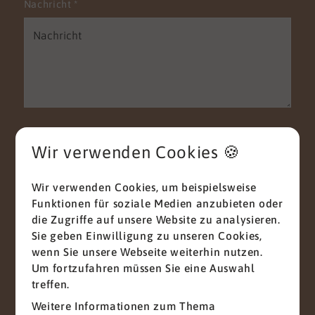
Nachricht
*
Mit diesem Haken bestätigen Sie, dass Sie die
Wir verwenden Cookies 🍪
Datenschutzerklärung
zur Kenntnis genommen
haben.
Wir verwenden Cookies, um beispielsweise
Wir nehmen den Schutz Ihrer Daten ernst. Alle
Funktionen für soziale Medien anzubieten oder
Informationen, die Sie über dieses
die Zugriffe auf unsere Website zu analysieren.
Kontaktformular senden, werden streng
vertraulich behandelt. Wir garantieren, dass Ihre
Sie geben Einwilligung zu unseren Cookies,
persönlichen Daten nicht an Dritte
wenn Sie unsere Webseite weiterhin nutzen.
weitergegeben, verkauft oder anderweitig
Um fortzufahren müssen Sie eine Auswahl
missbraucht werden.
treffen.
Vielen Dank für Ihr Vertrauen.
Weitere Informationen zum Thema