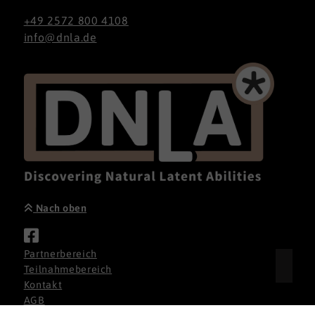
+49 2572 800 4108
info@dnla.de
Nach oben
Partnerbereich
Teilnahmebereich
Kontakt
AGB