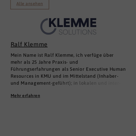
Alle ansehen
Ralf Klemme
Mein Name ist Ralf Klemme, ich verfüge über
mehr als 25 Jahre Praxis- und
Führungserfahrungen als Senior Executive Human
Resources in KMU und im Mittelstand (Inhaber-
und Management-geführt); in lokalen und inter­
nationalen HR-Management-Positionen. Meine
Mehr erfahren
Erfahrungen fußen auf der Grundlage einer
Ausbildung zum Groß -und Aushandelskaufmann
und das anschließende Studium der
Wirtschaftswissenschaften mit den Schwerpunkten
HR Management und Marketing zum Diplom-
Betriebswirt (FH), parallel habe ich mich mit dem