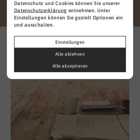
Datenschutz und Cookies können Sie unserer
Senden
Datenschutzerklärung
entnehmen. Unter
Einstellungen können Sie gezielt Optionen ein
und ausschalten.
Weitere interessante News
aus der Branche
Einstellungen
Alle ablehnen
Alle ansehen
Alle akzeptieren