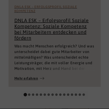
DNLA ESK – ERFOLGSPROFIL SOZIALE
KOMPETENZ
DNLA ESK – Erfolgsprofil Soziale
Kompetenz: Soziale Kompetenz
bei Mitarbeitern entdecken und
fördern
Was macht Menschen erfolgreich? Und was
unterscheidet dabei gute Mitarbeiter von
mittelmäßigen? Was unterscheidet echte
Leistungsträger, die mit voller Energie und
Motivation, mit Herz und Hand bei der
Sache sind von denen, die einfach nur Ihren
Mehr erfahren
„Job“ machen und von denen, die – aus
verschiedenen Gründen – aktuell keine
gute Leistung bringen können oder wollen?