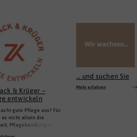
... und suchen Sie
Mehr erfahren
ack & Krüger –
ge entwickeln
acht gute Pflege aus? Für
t es nicht allein die
keit, Pflegehandlungen
m Lehrbuch anzuwenden.
rfahren