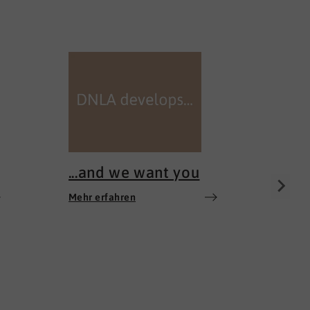
100 
Mehr e
...and we want you
Mehr erfahren