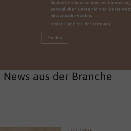
iner anderen Perspektive
Kontaktformular senden, werden streng 
hen. Wir finden Lösungen,
persönlichen Daten nicht an Dritte wei
re Mitarbeitenden sofort
missbraucht werden.
em pflegerischen Alltag
Vielen Dank für Ihr Vertrauen.
den können.
Senden
e News aus der Branche
22.07.2026