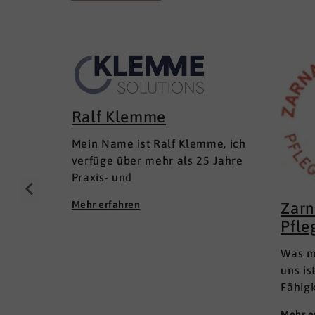
Ralf Klemme
Mein Name ist Ralf Klemme, ich
verfüge über mehr als 25 Jahre
Praxis- und
Führungserfahrungen als Senior
Mehr erfahren
Zarn
Executive Human Resources in
Pfle
KMU und im Mittelstand
(Inhaber- und Management-
Was m
geführt); in lokalen und inter­
uns is
nationalen HR-Management-
Fähig
Positionen. Meine Erfahrungen
wie i
fußen auf der Grundlage einer
Mehr e