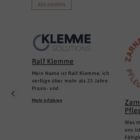
Alle ansehen
Ralf Klemme
Mein Name ist Ralf Klemme, ich
verfüge über mehr als 25 Jahre
Praxis- und
Führungserfahrungen als Senior
Mehr erfahren
Zarn
Executive Human Resources in
Pfle
KMU und im Mittelstand
(Inhaber- und Management-
Was m
geführt); in lokalen und inter­
uns is
nationalen HR-Management-
Fähig