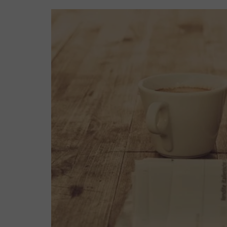
macht sie so reizvoll und
interessant für mich.