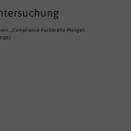
ntersuchung
ösen. „Compliance-Fachkräfte-Mangel:
erger
.