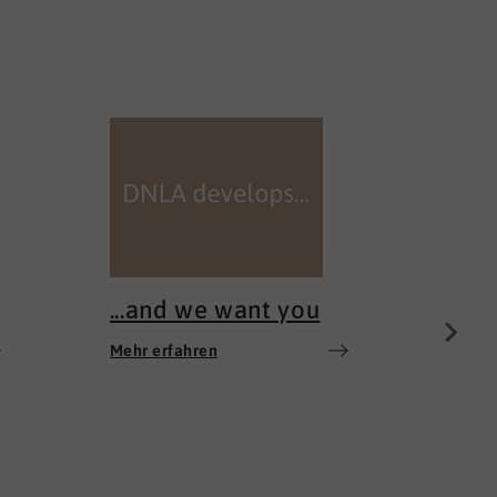
100 
Mehr e
...and we want you
Mehr erfahren