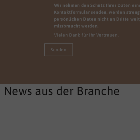
el, indem sie viele Dinge
Wir nehmen den Schutz Ihrer Daten ernst
iner anderen Perspektive
Kontaktformular senden, werden streng 
hen. Wir finden Lösungen,
persönlichen Daten nicht an Dritte wei
re Mitarbeitenden sofort
missbraucht werden.
em pflegerischen Alltag
Vielen Dank für Ihr Vertrauen.
den können.
Senden
e News aus der Branche