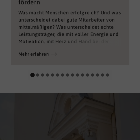
fördern
Was macht Menschen erfolgreich? Und was
unterscheidet dabei gute Mitarbeiter von
mittelmäßigen? Was unterscheidet echte
Leistungsträger, die mit voller Energie und
Motivation, mit Herz und Hand bei der
Sache sind von denen, die einfach nur Ihren
Mehr erfahren
„Job“ machen und von denen, die – aus
verschiedenen Gründen – aktuell keine
gute Leistung bringen können oder wollen?