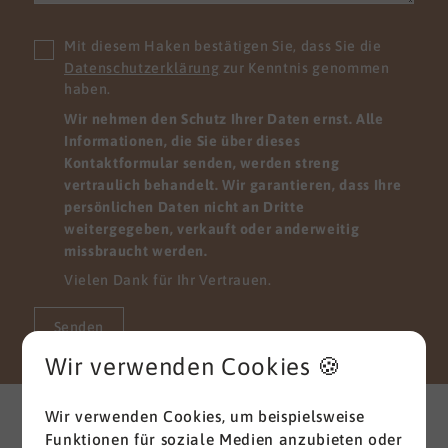
Mit diesem Haken bestätigen Sie, dass Sie die
Datenschutzerklärung
zur Kenntnis genommen
haben.
Wir nehmen den Schutz Ihrer Daten ernst. Alle
Informationen, die Sie über dieses
Kontaktformular senden, werden streng
vertraulich behandelt. Wir garantieren, dass Ihre
persönlichen Daten nicht an Dritte
weitergegeben, verkauft oder anderweitig
missbraucht werden.
Vielen Dank für Ihr Vertrauen.
Senden
Wir verwenden Cookies 🍪
Weitere interessante News
Wir verwenden Cookies, um beispielsweise
aus der Branche
Funktionen für soziale Medien anzubieten oder