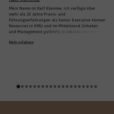
Mein Name ist Ralf Klemme, ich verfüge über
mehr als 25 Jahre Praxis- und
Führungserfahrungen als Senior Executive Human
Resources in KMU und im Mittelstand (Inhaber-
und Management-geführt); in lokalen und inter­
nationalen HR-Management-Positionen. Meine
Mehr erfahren
Erfahrungen fußen auf der Grundlage einer
Ausbildung zum Groß -und Aushandelskaufmann
und das anschließende Studium der
Wirtschaftswissenschaften mit den Schwerpunkten
HR Management und Marketing zum Diplom-
Betriebswirt (FH), parallel habe ich mich mit dem
Studium der Betriebspsychologie befasst.
Menschen stehen seit jeher im Zentrum meines
beruflichen Handelns und Schaffens. Meine
Stärken sind eine
gute
Kommunikationsfähigkeit
verbunden mit einer
hohen Durchsetzungsstärke und Innovationskraft,
gepaart mit dem im HR-Bereich notwendigen