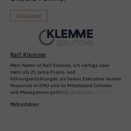
Alle ansehen
Ralf Klemme
Mein Name ist Ralf Klemme, ich verfüge über
mehr als 25 Jahre Praxis- und
Führungserfahrungen als Senior Executive Human
Resources in KMU und im Mittelstand (Inhaber-
und Management-geführt); in lokalen und inter­
nationalen HR-Management-Positionen. Meine
Mehr erfahren
Erfahrungen fußen auf der Grundlage einer
Ausbildung zum Groß -und Aushandelskaufmann
und das anschließende Studium der
Wirtschaftswissenschaften mit den Schwerpunkten