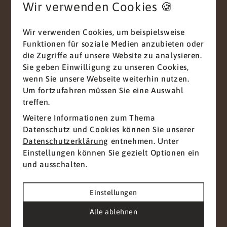
Wir verwenden Cookies 🍪
Nachricht
*
Wir verwenden Cookies, um beispielsweise
Funktionen für soziale Medien anzubieten oder
die Zugriffe auf unsere Website zu analysieren.
Sie geben Einwilligung zu unseren Cookies,
wenn Sie unsere Webseite weiterhin nutzen.
Um fortzufahren müssen Sie eine Auswahl
treffen.
Weitere Informationen zum Thema
Mit diesem Haken bestätigen Sie, dass Sie die
Datenschutz und Cookies können Sie unserer
Datenschutzerklärung
zur Kenntnis genommen
Datenschutzerklärung
entnehmen. Unter
haben.
Einstellungen können Sie gezielt Optionen ein
Wir nehmen den Schutz Ihrer Daten ernst. Alle
und ausschalten.
Informationen, die Sie über dieses
Kontaktformular senden, werden streng
vertraulich behandelt. Wir garantieren, dass Ihre
Einstellungen
persönlichen Daten nicht an Dritte
Alle ablehnen
weitergegeben, verkauft oder anderweitig
missbraucht werden.