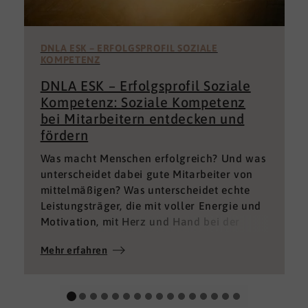
DNLA ESK – ERFOLGSPROFIL SOZIALE
KOMPETENZ
DNLA ESK – Erfolgsprofil Soziale
Kompetenz: Soziale Kompetenz
bei Mitarbeitern entdecken und
fördern
Was macht Menschen erfolgreich? Und was
unterscheidet dabei gute Mitarbeiter von
mittelmäßigen? Was unterscheidet echte
Leistungsträger, die mit voller Energie und
Motivation, mit Herz und Hand bei der
Sache sind von denen, die einfach nur Ihren
Mehr erfahren
„Job“ machen und von denen, die – aus
verschiedenen Gründen – aktuell keine
gute Leistung bringen können oder wollen?