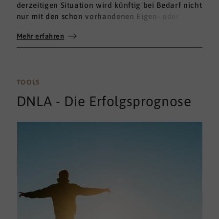
derzeitigen Situation wird künftig bei Bedarf nicht
nur mit den schon vorhandenen Eigen- oder
Fremdbewertungen ergänzt, sondern mit einem
Mehr erfahren
umfassenden 360°-Feedback.
TOOLS
DNLA - Die Erfolgsprognose