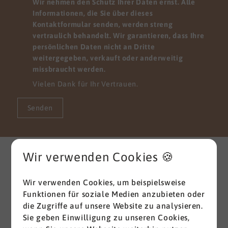
Wir nehmen den Schutz Ihrer Daten ernst. Alle
Informationen, die Sie über dieses
Kontaktformular senden, werden streng
vertraulich behandelt. Wir garantieren, dass Ihre
persönlichen Daten nicht an Dritte
weitergegeben, verkauft oder anderweitig
missbraucht werden.
Vielen Dank für Ihr Vertrauen.
Senden
Weitere interessante News
Wir verwenden Cookies 🍪
aus der Branche
Wir verwenden Cookies, um beispielsweise
Alle ansehen
Funktionen für soziale Medien anzubieten oder
die Zugriffe auf unsere Website zu analysieren.
Sie geben Einwilligung zu unseren Cookies,