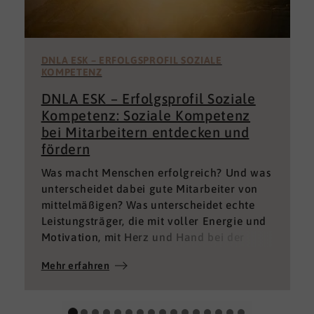
DNLA ESK – ERFOLGSPROFIL SOZIALE
KOMPETENZ
DNLA ESK – Erfolgsprofil Soziale
Kompetenz: Soziale Kompetenz
bei Mitarbeitern entdecken und
fördern
Was macht Menschen erfolgreich? Und was
unterscheidet dabei gute Mitarbeiter von
mittelmäßigen? Was unterscheidet echte
Leistungsträger, die mit voller Energie und
Motivation, mit Herz und Hand bei der
Sache sind von denen, die einfach nur Ihren
Mehr erfahren
„Job“ machen und von denen, die – aus
verschiedenen Gründen – aktuell keine
gute Leistung bringen können oder wollen?