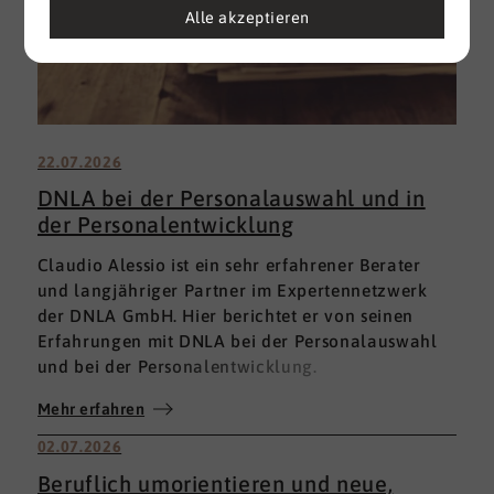
Alle akzeptieren
22.07.2026
DNLA bei der Personalauswahl und in
der Personalentwicklung
Claudio Alessio ist ein sehr erfahrener Berater
und langjähriger Partner im Expertennetzwerk
der DNLA GmbH. Hier berichtet er von seinen
Erfahrungen mit DNLA bei der Personalauswahl
und bei der Personalentwicklung.
Mehr erfahren
02.07.2026
Beruflich umorientieren und neue,