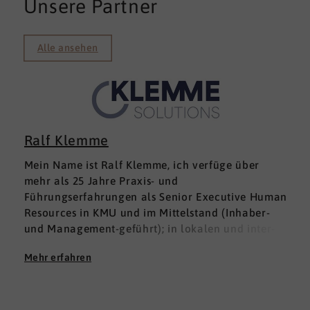
Unsere Partner
Alle ansehen
Ralf Klemme
Mein Name ist Ralf Klemme, ich verfüge über
mehr als 25 Jahre Praxis- und
Führungserfahrungen als Senior Executive Human
Resources in KMU und im Mittelstand (Inhaber-
und Management-geführt); in lokalen und inter­
nationalen HR-Management-Positionen. Meine
Mehr erfahren
Erfahrungen fußen auf der Grundlage einer
Ausbildung zum Groß -und Aushandelskaufmann
und das anschließende Studium der
Wirtschaftswissenschaften mit den Schwerpunkten