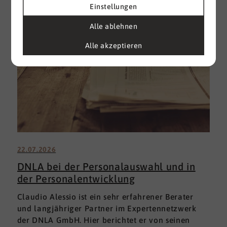
Einstellungen
Alle ablehnen
Alle akzeptieren
22.07.2026
DNLA bei der Personalauswahl und in
der Personalentwicklung
Claudio Alessio ist ein sehr erfahrener Berater
und langjähriger Partner im Expertennetzwerk
der DNLA GmbH. Hier berichtet er von seinen