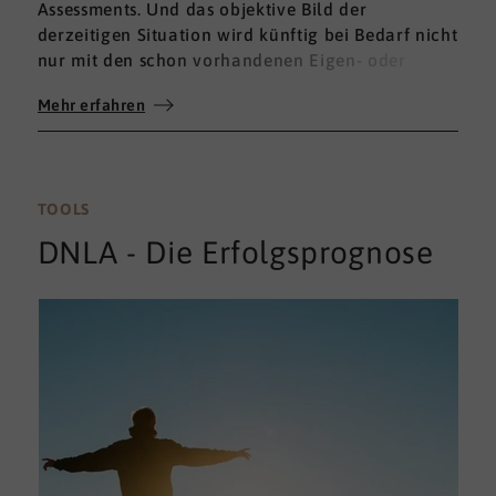
Assessments. Und das objektive Bild der
derzeitigen Situation wird künftig bei Bedarf nicht
nur mit den schon vorhandenen Eigen- oder
Fremdbewertungen ergänzt, sondern mit einem
Mehr erfahren
umfassenden 360°-Feedback.
TOOLS
DNLA - Die Erfolgsprognose