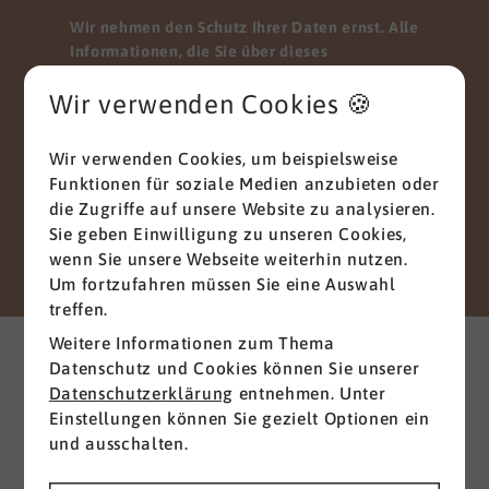
Wir nehmen den Schutz Ihrer Daten ernst. Alle
Informationen, die Sie über dieses
Kontaktformular senden, werden streng
Wir verwenden Cookies 🍪
vertraulich behandelt. Wir garantieren, dass Ihre
persönlichen Daten nicht an Dritte
weitergegeben, verkauft oder anderweitig
Wir verwenden Cookies, um beispielsweise
missbraucht werden.
Funktionen für soziale Medien anzubieten oder
Vielen Dank für Ihr Vertrauen.
die Zugriffe auf unsere Website zu analysieren.
Sie geben Einwilligung zu unseren Cookies,
Senden
wenn Sie unsere Webseite weiterhin nutzen.
Um fortzufahren müssen Sie eine Auswahl
treffen.
Weitere interessante News
Weitere Informationen zum Thema
aus der Branche
Datenschutz und Cookies können Sie unserer
Datenschutzerklärung
entnehmen. Unter
Einstellungen können Sie gezielt Optionen ein
Alle ansehen
und ausschalten.