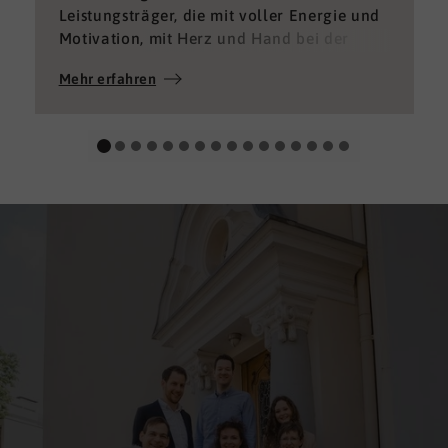
Leistungsträger, die mit voller Energie und
Motivation, mit Herz und Hand bei der
Sache sind von denen, die einfach nur Ihren
Mehr erfahren
„Job“ machen und von denen, die – aus
verschiedenen Gründen – aktuell keine
gute Leistung bringen können oder wollen?