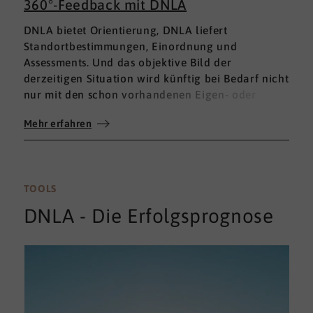
360°-Feedback mit DNLA
DNLA bietet Orientierung, DNLA liefert
Standortbestimmungen, Einordnung und
Assessments. Und das objektive Bild der
derzeitigen Situation wird künftig bei Bedarf nicht
nur mit den schon vorhandenen Eigen- oder
Fremdbewertungen ergänzt, sondern mit einem
Mehr erfahren
umfassenden 360°-Feedback.
TOOLS
DNLA - Die Erfolgsprognose