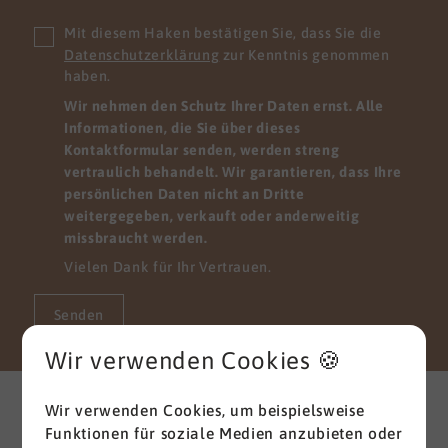
Mit diesem Haken bestätigen Sie, dass Sie die
Datenschutzerklärung
zur Kenntnis genommen
haben.
Wir nehmen den Schutz Ihrer Daten ernst. Alle
Informationen, die Sie über dieses
Kontaktformular senden, werden streng
vertraulich behandelt. Wir garantieren, dass Ihre
persönlichen Daten nicht an Dritte
weitergegeben, verkauft oder anderweitig
missbraucht werden.
Vielen Dank für Ihr Vertrauen.
Senden
Wir verwenden Cookies 🍪
Weitere interessante News
Wir verwenden Cookies, um beispielsweise
aus der Branche
Funktionen für soziale Medien anzubieten oder