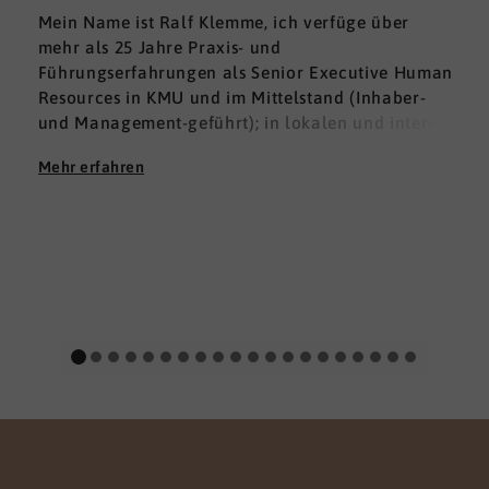
Mein Name ist Ralf Klemme, ich verfüge über
mehr als 25 Jahre Praxis- und
Führungserfahrungen als Senior Executive Human
Resources in KMU und im Mittelstand (Inhaber-
und Management-geführt); in lokalen und inter­
nationalen HR-Management-Positionen. Meine
Mehr erfahren
Erfahrungen fußen auf der Grundlage einer
Ausbildung zum Groß -und Aushandelskaufmann
und das anschließende Studium der
Wirtschaftswissenschaften mit den Schwerpunkten
HR Management und Marketing zum Diplom-
Betriebswirt (FH), parallel habe ich mich mit dem
Studium der Betriebspsychologie befasst.
Menschen stehen seit jeher im Zentrum meines
beruflichen Handelns und Schaffens. Meine
Stärken sind eine
gute
Kommunikationsfähigkeit
verbunden mit einer
hohen Durchsetzungsstärke und Innovationskraft,
gepaart mit dem im HR-Bereich notwendigen