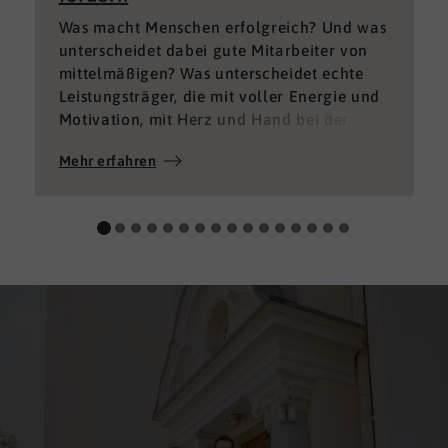
Was macht Menschen erfolgreich? Und was
unterscheidet dabei gute Mitarbeiter von
mittelmäßigen? Was unterscheidet echte
Leistungsträger, die mit voller Energie und
Motivation, mit Herz und Hand bei der
Sache sind von denen, die einfach nur Ihren
Mehr erfahren
„Job“ machen und von denen, die – aus
verschiedenen Gründen – aktuell keine
gute Leistung bringen können oder wollen?