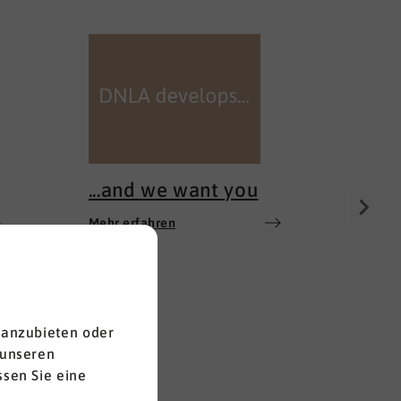
100 
Mehr e
...and we want you
Mehr erfahren
 anzubieten oder
 unseren
sen Sie eine