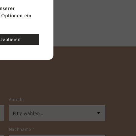
nserer
 Optionen ein
kzeptieren
Anrede
Nachname
*