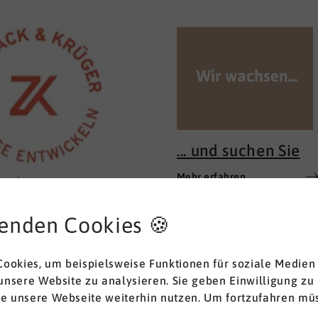
... und suchen Sie
Mehr erfahren
ack & Krüger –
ge entwickeln
enden Cookies 🍪
acht gute Pflege aus? Für
t es nicht allein die
ookies, um beispielsweise Funktionen für soziale Medien
keit, Pflegehandlungen
 unsere Website zu analysieren. Sie geben Einwilligung zu
m Lehrbuch anzuwenden.
rfahren
ie unsere Webseite weiterhin nutzen. Um fortzufahren müs
 auch nicht das
ssen allein. Für uns liegt