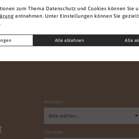
hlüssel im
tionen zum Thema Datenschutz und Cookies können Sie u
menspiel zwischen
lärung
entnehmen. Unter Einstellungen können Sie gezielt
ichem Wissen, der
.
eit, beraten und anleiten
nen, und in einer starken,
lungen
Alle ablehnen
Alle a
ssionellen Haltung der
ogischen und
rischen Fachkräfte.
b vermitteln wir ihnen
nur Handlungssicherheit
gang mit Patient:innen
ient:innen, sondern
n sie in ihren
Anliegen
nlichen und sozialen
tenzen. Wir sind Frauke
k und Kristian Krüger. Mit
em Angebot möchten wir
t
Vorname
*
nsam mit Ihnen die