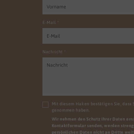
nbedingungen schaffen,
nen Sie die pflegerische
ät in Ihrem Haus
n. Damit Ihre Einrichtung
E-Mail
*
alitätsprüfungen punktet
ie entspannt den
sforderungen der Zukunft
gensehen. Wir wissen,
Nachricht
*
hre Mitarbeitenden mit
schiedlichen
ssetzungen zu uns
n. Wir möchten sie nicht
en, sondern holen sie ab,
e stehen und geben ihnen
glichkeit, sich
Mit diesem Haken bestätigen Sie, dass 
rzuentwickeln. Zum
genommen haben.
el, indem sie viele Dinge
Wir nehmen den Schutz Ihrer Daten ernst
iner anderen Perspektive
Kontaktformular senden, werden streng 
hen. Wir finden Lösungen,
persönlichen Daten nicht an Dritte wei