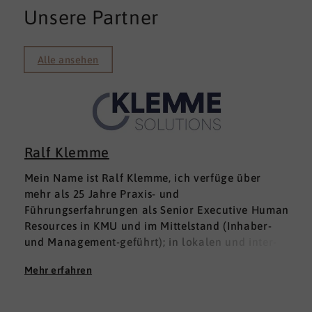
Unsere Partner
Alle ansehen
Ralf Klemme
Mein Name ist Ralf Klemme, ich verfüge über
mehr als 25 Jahre Praxis- und
Führungserfahrungen als Senior Executive Human
Resources in KMU und im Mittelstand (Inhaber-
und Management-geführt); in lokalen und inter­
nationalen HR-Management-Positionen. Meine
Mehr erfahren
Erfahrungen fußen auf der Grundlage einer
Ausbildung zum Groß -und Aushandelskaufmann
und das anschließende Studium der