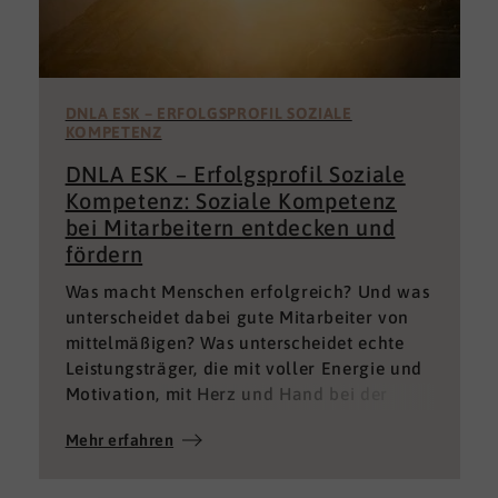
DNLA ESK – ERFOLGSPROFIL SOZIALE
KOMPETENZ
DNLA ESK – Erfolgsprofil Soziale
Kompetenz: Soziale Kompetenz
bei Mitarbeitern entdecken und
fördern
Was macht Menschen erfolgreich? Und was
unterscheidet dabei gute Mitarbeiter von
mittelmäßigen? Was unterscheidet echte
Leistungsträger, die mit voller Energie und
Motivation, mit Herz und Hand bei der
Sache sind von denen, die einfach nur Ihren
Mehr erfahren
„Job“ machen und von denen, die – aus
verschiedenen Gründen – aktuell keine
gute Leistung bringen können oder wollen?