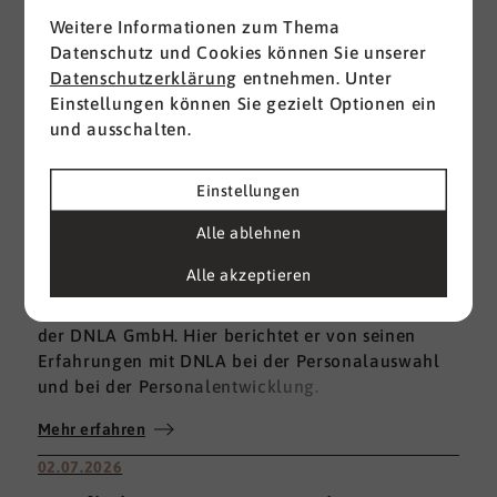
Weitere Informationen zum Thema
Datenschutz und Cookies können Sie unserer
Datenschutzerklärung
entnehmen. Unter
Einstellungen können Sie gezielt Optionen ein
und ausschalten.
22.07.2026
Einstellungen
DNLA bei der Personalauswahl und in
Alle ablehnen
der Personalentwicklung
Alle akzeptieren
Claudio Alessio ist ein sehr erfahrener Berater
und langjähriger Partner im Expertennetzwerk
der DNLA GmbH. Hier berichtet er von seinen
Erfahrungen mit DNLA bei der Personalauswahl
und bei der Personalentwicklung.
Mehr erfahren
02.07.2026