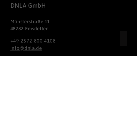
DNLA GmbH
Münsterstraße 11
48282 Emsdetten
+49 2572 800 4108
info@dnla.de
Nach oben