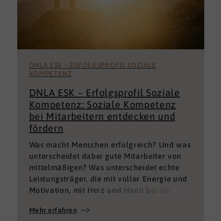
DNLA ESK – ERFOLGSPROFIL SOZIALE
KOMPETENZ
DNLA ESK – Erfolgsprofil Soziale
Kompetenz: Soziale Kompetenz
bei Mitarbeitern entdecken und
fördern
Was macht Menschen erfolgreich? Und was
unterscheidet dabei gute Mitarbeiter von
mittelmäßigen? Was unterscheidet echte
Leistungsträger, die mit voller Energie und
Motivation, mit Herz und Hand bei der
Sache sind von denen, die einfach nur Ihren
Mehr erfahren
„Job“ machen und von denen, die – aus