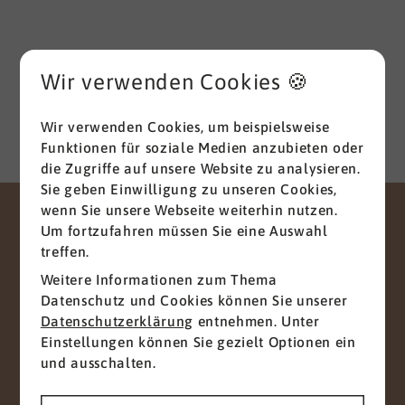
und das anschließende Studium der
Wirtschaftswissenschaften mit den Schwerpunkten
HR Management und Marketing zum Diplom-
Wir verwenden Cookies 🍪
Betriebswirt (FH), parallel habe ich mich mit dem
Studium der Betriebspsychologie befasst.
Menschen stehen seit jeher im Zentrum meines
Wir verwenden Cookies, um beispielsweise
beruflichen Handelns und Schaffens. Meine
Funktionen für soziale Medien anzubieten oder
Stärken sind eine
gute
die Zugriffe auf unsere Website zu analysieren.
Kommunikationsfähigkeit
verbunden mit einer
Sie geben Einwilligung zu unseren Cookies,
hohen Durchsetzungsstärke und Innovationskraft,
wenn Sie unsere Webseite weiterhin nutzen.
gepaart mit dem im HR-Bereich notwendigen
Um fortzufahren müssen Sie eine Auswahl
KONTAKT
Fingerspitzengefühl und entsprechenden
treffen.
empathischen Fähigkeiten. Dabei verstehe ich
Gemeinsam zum
Weitere Informationen zum Thema
mich als umsetzungs­orientierten Manager
Datenschutz und Cookies können Sie unserer
erfolgreichen Projekt
mit
Hands-on-Mentalität
. Ich bin ein interkulturell
Datenschutzerklärung
entnehmen. Unter
erfahrener Team Player mit Leiden­schaft für
Einstellungen können Sie gezielt Optionen ein
Wir freuen uns auf Ihre Nachricht
Menschen und Teamentwicklung; sowie hohen
und ausschalten.
ethischen Standards. Und damit Ansprechpartner
Anliegen
für das Top und Middle Management. Im privaten