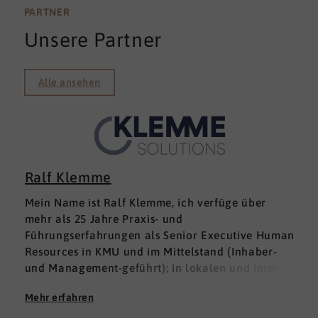
PARTNER
Unsere Partner
Alle ansehen
Ralf Klemme
Mein Name ist Ralf Klemme, ich verfüge über
mehr als 25 Jahre Praxis- und
Führungserfahrungen als Senior Executive Human
Resources in KMU und im Mittelstand (Inhaber-
und Management-geführt); in lokalen und inter­
nationalen HR-Management-Positionen. Meine
Mehr erfahren
Erfahrungen fußen auf der Grundlage einer
Ausbildung zum Groß -und Aushandelskaufmann