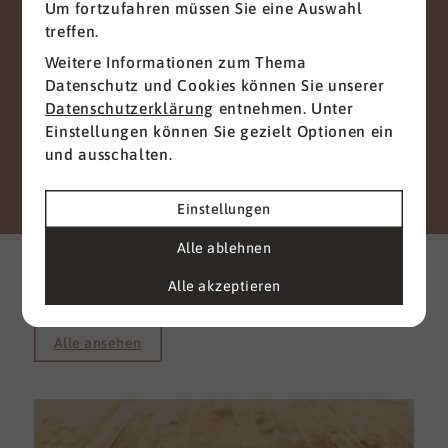
Um fortzufahren müssen Sie eine Auswahl
Kontaktformular senden, werden streng
treffen.
vertraulich behandelt. Wir garantieren, dass Ihre
persönlichen Daten nicht an Dritte
Weitere Informationen zum Thema
weitergegeben, verkauft oder anderweitig
Datenschutz und Cookies können Sie unserer
missbraucht werden.
Datenschutzerklärung
entnehmen. Unter
Vielen Dank für Ihr Vertrauen.
Einstellungen können Sie gezielt Optionen ein
und ausschalten.
Senden
Einstellungen
Weitere interessante News
Alle ablehnen
aus der Branche
Alle akzeptieren
Alle ansehen