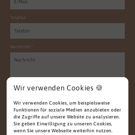
Telefon
Nachricht
*
Wir verwenden Cookies 🍪
Wir verwenden Cookies, um beispielsweise
Mit diesem Haken bestätigen Sie, dass Sie die
Funktionen für soziale Medien anzubieten oder
Datenschutzerklärung
zur Kenntnis genommen
die Zugriffe auf unsere Website zu analysieren.
haben.
Sie geben Einwilligung zu unseren Cookies,
Wir nehmen den Schutz Ihrer Daten ernst. Alle
wenn Sie unsere Webseite weiterhin nutzen.
Informationen, die Sie über dieses