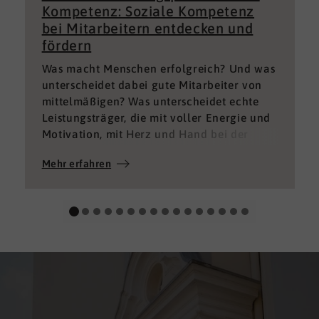
Kompetenz: Soziale Kompetenz
bei Mitarbeitern entdecken und
fördern
Was macht Menschen erfolgreich? Und was
unterscheidet dabei gute Mitarbeiter von
mittelmäßigen? Was unterscheidet echte
Leistungsträger, die mit voller Energie und
Motivation, mit Herz und Hand bei der
Sache sind von denen, die einfach nur Ihren
Mehr erfahren
„Job“ machen und von denen, die – aus
verschiedenen Gründen – aktuell keine
gute Leistung bringen können oder wollen?