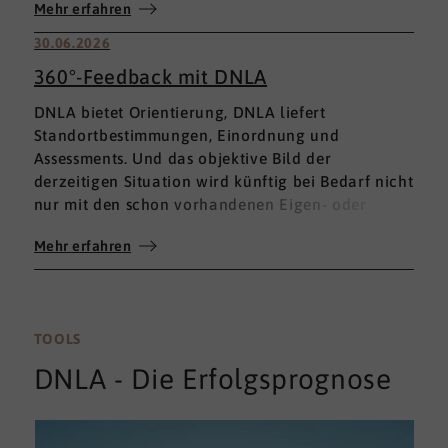
Mehr erfahren
30.06.2026
360°-Feedback mit DNLA
DNLA bietet Orientierung, DNLA liefert
Standortbestimmungen, Einordnung und
Assessments. Und das objektive Bild der
derzeitigen Situation wird künftig bei Bedarf nicht
nur mit den schon vorhandenen Eigen- oder
Fremdbewertungen ergänzt, sondern mit einem
Mehr erfahren
umfassenden 360°-Feedback.
TOOLS
DNLA - Die Erfolgsprognose