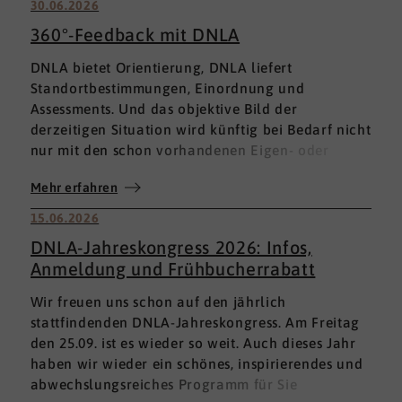
30.06.2026
360°-Feedback mit DNLA
DNLA bietet Orientierung, DNLA liefert
Standortbestimmungen, Einordnung und
Assessments. Und das objektive Bild der
derzeitigen Situation wird künftig bei Bedarf nicht
nur mit den schon vorhandenen Eigen- oder
Fremdbewertungen ergänzt, sondern mit einem
Mehr erfahren
umfassenden 360°-Feedback.
15.06.2026
DNLA-Jahreskongress 2026: Infos,
Anmeldung und Frühbucherrabatt
Wir freuen uns schon auf den jährlich
stattfindenden DNLA-Jahreskongress. Am Freitag
den 25.09. ist es wieder so weit. Auch dieses Jahr
haben wir wieder ein schönes, inspirierendes und
abwechslungsreiches Programm für Sie